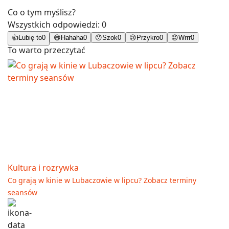
Co o tym myślisz?
Wszystkich odpowiedzi:
0
👍
Lubię to
0
😄
Hahaha
0
😯
Szok
0
😢
Przykro
0
😡
Wrrr
0
To warto przeczytać
Kultura i rozrywka
Co grają w kinie w Lubaczowie w lipcu? Zobacz terminy
seansów