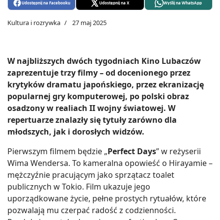
Udostępnij na Facebooku
Udostępnij na X
Wyślij na WhatsApp
Kultura i rozrywka
27 maj 2025
W najbliższych dwóch tygodniach Kino Lubaczów
zaprezentuje trzy filmy – od docenionego przez
krytyków dramatu japońskiego, przez ekranizację
popularnej gry komputerowej, po polski obraz
osadzony w realiach II wojny światowej. W
repertuarze znalazły się tytuły zarówno dla
młodszych, jak i dorosłych widzów.
Pierwszym filmem będzie „
Perfect Days
” w reżyserii
Wima Wendersa. To kameralna opowieść o Hirayamie –
mężczyźnie pracującym jako sprzątacz toalet
publicznych w Tokio. Film ukazuje jego
uporządkowane życie, pełne prostych rytuałów, które
pozwalają mu czerpać radość z codzienności.