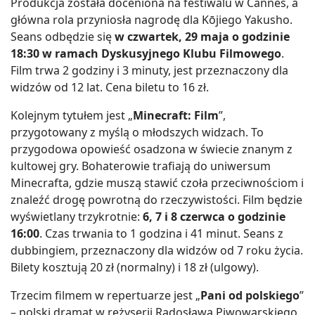
Produkcja została doceniona na festiwalu w Cannes, a
główna rola przyniosła nagrodę dla Kōjiego Yakusho.
Seans odbędzie się
w czwartek, 29 maja o godzinie
18:30 w ramach Dyskusyjnego Klubu Filmowego
.
Film trwa 2 godziny i 3 minuty, jest przeznaczony dla
widzów od 12 lat. Cena biletu to 16 zł.
Kolejnym tytułem jest „
Minecraft: Film
”,
przygotowany z myślą o młodszych widzach. To
przygodowa opowieść osadzona w świecie znanym z
kultowej gry. Bohaterowie trafiają do uniwersum
Minecrafta, gdzie muszą stawić czoła przeciwnościom i
znaleźć drogę powrotną do rzeczywistości. Film będzie
wyświetlany trzykrotnie:
6, 7 i 8 czerwca o godzinie
16:00
. Czas trwania to 1 godzina i 41 minut. Seans z
dubbingiem, przeznaczony dla widzów od 7 roku życia.
Bilety kosztują 20 zł (normalny) i 18 zł (ulgowy).
Trzecim filmem w repertuarze jest „
Pani od polskiego
”
– polski dramat w reżyserii Radosława Piwowarskiego.