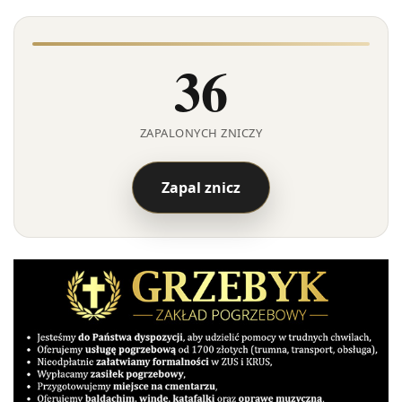
36
ZAPALONYCH ZNICZY
Zapal znicz