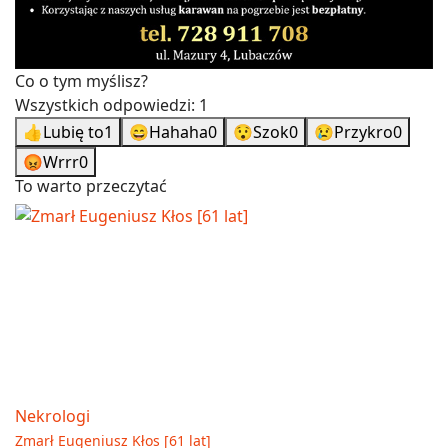
Co o tym myślisz?
Wszystkich odpowiedzi:
1
👍
Lubię to
1
😄
Hahaha
0
😯
Szok
0
😢
Przykro
0
😡
Wrrr
0
To warto przeczytać
Nekrologi
Zmarł Eugeniusz Kłos [61 lat]