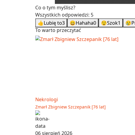
Co o tym myślisz?
Wszystkich odpowiedzi:
5
👍
Lubię to
3
😄
Hahaha
0
😯
Szok
1
😢
P
To warto przeczytać
Nekrologi
Zmarł Zbigniew Szczepanik [76 lat]
06 sierpień 2026