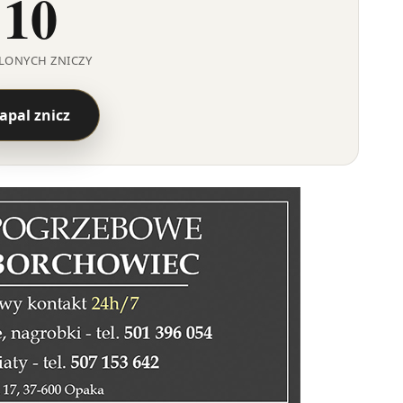
10
LONYCH ZNICZY
apal znicz