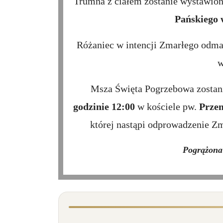
Trumna z ciałem zostanie wystawion
Pańskiego 
Różaniec w intencji Zmarłego od
w
Msza Święta Pogrzebowa zostan
godzinie 12:00
w kościele pw.
Przem
której nastąpi odprowadzenie Z
Pogrążona 