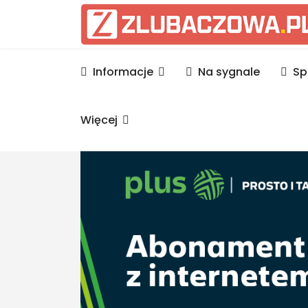
Informacje Lubaczów, p
Informacje
Na sygnale
Sp
Więcej