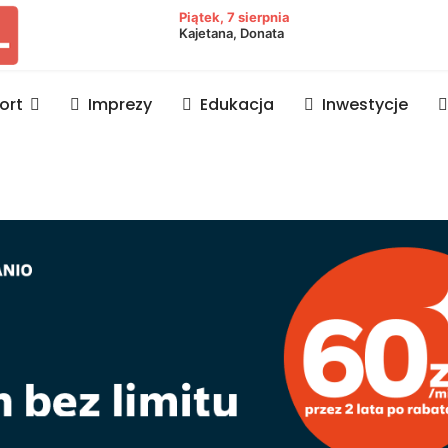
owiat lubaczowski
Piątek, 7 sierpnia
Kajetana, Donata
ort
Imprezy
Edukacja
Inwestycje