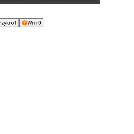
rzykro
1
😡
Wrrr
0