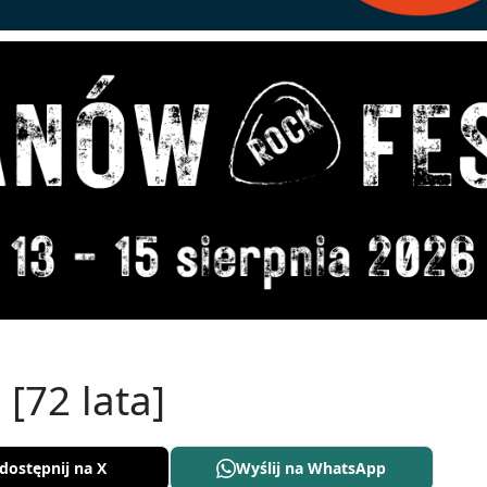
[72 lata]
dostępnij na X
Wyślij na WhatsApp