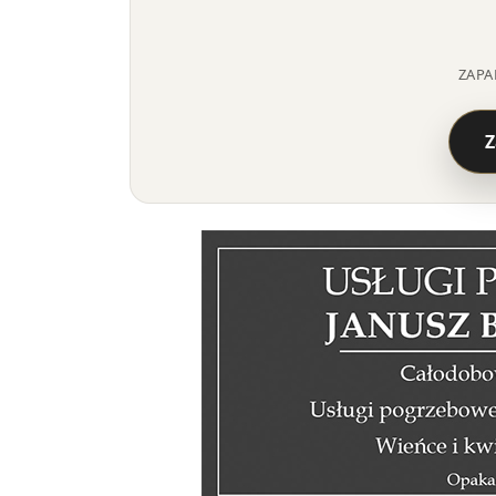
ZAPA
Z