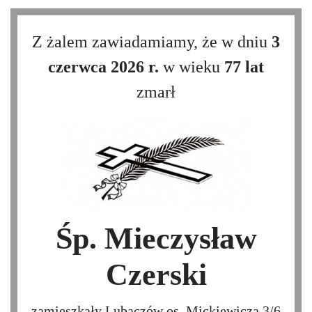
Z żalem zawiadamiamy, że w dniu
3
czerwca 2026 r.
w wieku
77 lat
zmarł
Śp. Mieczysław
Czerski
zamieszkały Lubaczów os. Mickiewicza 3/6