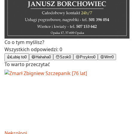
Co o tym myślisz?
Wszystkich odpowiedzi:
0
👍
Lubię to
0
😄
Hahaha
0
😯
Szok
0
😢
Przykro
0
😡
Wrrr
0
To warto przeczytać
Nekrologi