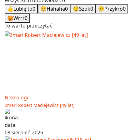
Wszystkich odpowiedzi:
0
👍
Lubię to
0
😄
Hahaha
0
😯
Szok
0
😢
Przykro
0
😡
Wrrr
0
To warto przeczytać
Nekrologi
Zmarł Robert Maciejewicz [49 lat]
08 sierpień 2026