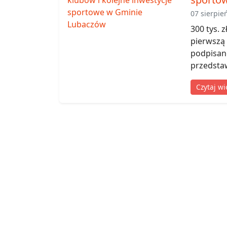
07 sierpie
300 tys. 
pierwszą
podpisan
przedstaw
Czytaj wi