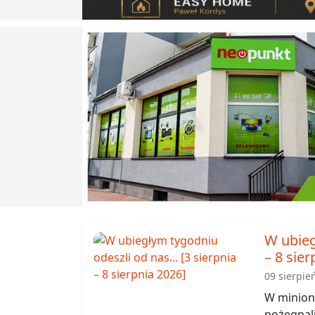
W ubieg
– 8 sier
09 sierpie
W miniony
pożegnal