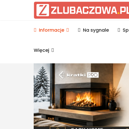
Informacje Lubaczów, p
Informacje
Na sygnale
Sp
Więcej