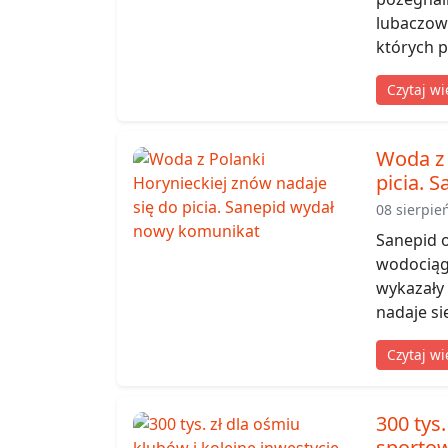
lubaczow
których p
Czytaj wi
Woda z 
picia. 
08 sierpie
Sanepid o
wodociąg
wykazały 
nadaje si
Czytaj wi
300 tys.
sporto