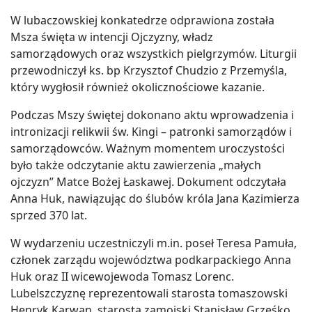
W lubaczowskiej konkatedrze odprawiona została
Msza święta w intencji Ojczyzny, władz
samorządowych oraz wszystkich pielgrzymów. Liturgii
przewodniczył ks. bp Krzysztof Chudzio z Przemyśla,
który wygłosił również okolicznościowe kazanie.
Podczas Mszy świętej dokonano aktu wprowadzenia i
intronizacji relikwii św. Kingi – patronki samorządów i
samorządowców. Ważnym momentem uroczystości
było także odczytanie aktu zawierzenia „małych
ojczyzn” Matce Bożej Łaskawej. Dokument odczytała
Anna Huk, nawiązując do ślubów króla Jana Kazimierza
sprzed 370 lat.
W wydarzeniu uczestniczyli m.in. poseł Teresa Pamuła,
członek zarządu województwa podkarpackiego Anna
Huk oraz II wicewojewoda Tomasz Lorenc.
Lubelszczyznę reprezentowali starosta tomaszowski
Henryk Karwan, starosta zamojski Stanisław Grześko