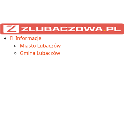
Informacje
Miasto Lubaczów
Gmina Lubaczów
Cieszanów
Horyniec-Zdrój
Oleszyce
Stary Dzików
Narol
Wielkie Oczy
Na sygnale
Sport
Betclic 3. Liga
Aktualności
Wyniki