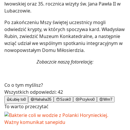
lwowskiej oraz 35. rocznica wizyty św. Jana Pawła II w
Lubaczowie.
Po zakończeniu Mszy świętej uczestnicy mogli
odwiedzić krypty, w których spoczywa kard. Władysław
Rubin, zwiedzić Muzeum Konkatedralne, a następnie
wziąć udział we wspólnym spotkaniu integracyjnym w
nowopowstałym Domu Miłosierdzia.
Zobaczcie naszą fotorelację:
Co o tym myślisz?
Wszystkich odpowiedzi:
42
👍
Lubię to
0
😄
Hahaha
35
😯
Szok
0
😢
Przykro
0
😡
Wrrr
7
To warto przeczytać