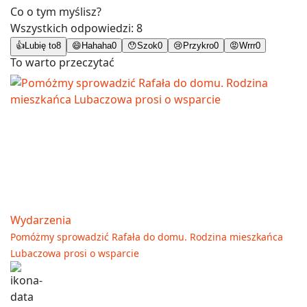
Co o tym myślisz?
Wszystkich odpowiedzi:
8
👍
Lubię to
8
😄
Hahaha
0
😯
Szok
0
😢
Przykro
0
😡
Wrrr
0
To warto przeczytać
Wydarzenia
Pomóżmy sprowadzić Rafała do domu. Rodzina mieszkańca
Lubaczowa prosi o wsparcie