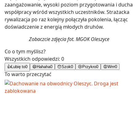
zaangażowanie, wysoki poziom przygotowania i ducha
współpracy wśród wszystkich uczestników. Strażacka
rywalizacja po raz kolejny połączyła pokolenia, łącząc
doświadczenie z energią młodych druhów.
Zobaczcie zdjęcia fot. MGOK Oleszyce
Co o tym myślisz?
Wszystkich odpowiedzi:
0
👍
Lubię to
0
😄
Hahaha
0
😯
Szok
0
😢
Przykro
0
😡
Wrrr
0
To warto przeczytać