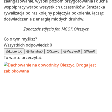
zaangażowanie, wysoki poziom przygotowania i ducha
współpracy wśród wszystkich uczestników. Strażacka
rywalizacja po raz kolejny połączyła pokolenia, łącząc
doświadczenie z energią młodych druhów.
Zobaczcie zdjęcia fot. MGOK Oleszyce
Co o tym myślisz?
Wszystkich odpowiedzi:
0
👍
Lubię to
0
😄
Hahaha
0
😯
Szok
0
😢
Przykro
0
😡
Wrrr
0
To warto przeczytać