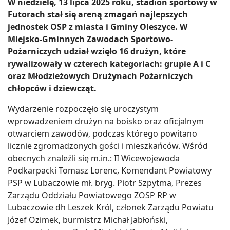
W niedzielę, 13 lipca 2025 roku, stadion sportowy w
Futorach stał się areną zmagań najlepszych
jednostek OSP z miasta i Gminy Oleszyce. W
Miejsko-Gminnych Zawodach Sportowo-
Pożarniczych udział wzięło 16 drużyn, które
rywalizowały w czterech kategoriach: grupie A i C
oraz Młodzieżowych Drużynach Pożarniczych
chłopców i dziewcząt.
Wydarzenie rozpoczęło się uroczystym
wprowadzeniem drużyn na boisko oraz oficjalnym
otwarciem zawodów, podczas którego powitano
licznie zgromadzonych gości i mieszkańców. Wśród
obecnych znaleźli się m.in.: II Wicewojewoda
Podkarpacki Tomasz Lorenc, Komendant Powiatowy
PSP w Lubaczowie mł. bryg. Piotr Szpytma, Prezes
Zarządu Oddziału Powiatowego ZOSP RP w
Lubaczowie dh Leszek Król, członek Zarządu Powiatu
Józef Ozimek, burmistrz Michał Jabłoński,