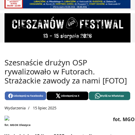
Szesnaście drużyn OSP
rywalizowało w Futorach.
Strażackie zawody za nami [FOTO]
Udostępnij na Facebooku
Udostępnij na X
Wyślij na WhatsApp
Wydarzenia
15 lipiec 2025
fot. MGOK Oleszyce