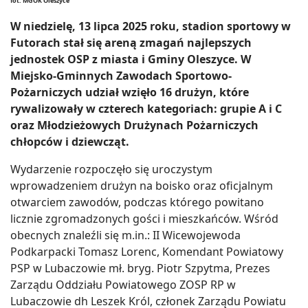
fot. MGOK Oleszyce
W niedzielę, 13 lipca 2025 roku, stadion sportowy w
Futorach stał się areną zmagań najlepszych
jednostek OSP z miasta i Gminy Oleszyce. W
Miejsko-Gminnych Zawodach Sportowo-
Pożarniczych udział wzięło 16 drużyn, które
rywalizowały w czterech kategoriach: grupie A i C
oraz Młodzieżowych Drużynach Pożarniczych
chłopców i dziewcząt.
Wydarzenie rozpoczęło się uroczystym
wprowadzeniem drużyn na boisko oraz oficjalnym
otwarciem zawodów, podczas którego powitano
licznie zgromadzonych gości i mieszkańców. Wśród
obecnych znaleźli się m.in.: II Wicewojewoda
Podkarpacki Tomasz Lorenc, Komendant Powiatowy
PSP w Lubaczowie mł. bryg. Piotr Szpytma, Prezes
Zarządu Oddziału Powiatowego ZOSP RP w
Lubaczowie dh Leszek Król, członek Zarządu Powiatu