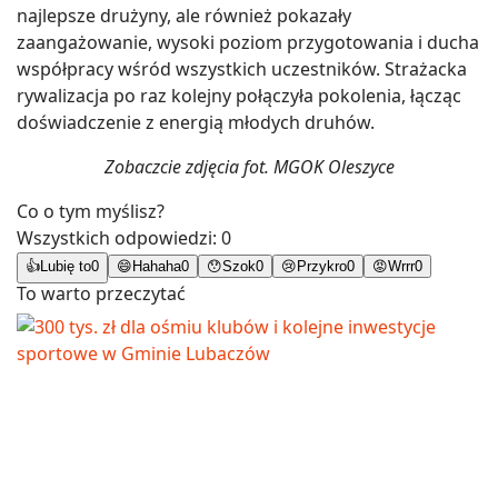
najlepsze drużyny, ale również pokazały
zaangażowanie, wysoki poziom przygotowania i ducha
współpracy wśród wszystkich uczestników. Strażacka
rywalizacja po raz kolejny połączyła pokolenia, łącząc
doświadczenie z energią młodych druhów.
Zobaczcie zdjęcia fot. MGOK Oleszyce
Co o tym myślisz?
Wszystkich odpowiedzi:
0
👍
Lubię to
0
😄
Hahaha
0
😯
Szok
0
😢
Przykro
0
😡
Wrrr
0
To warto przeczytać