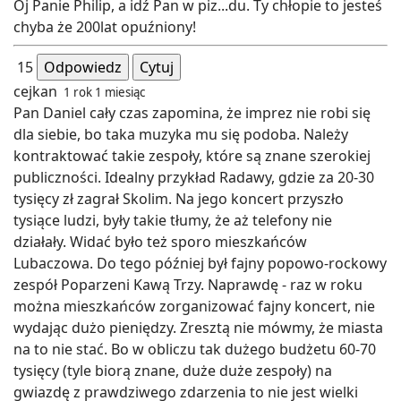
Oj Panie Philip, a idź Pan w piz...du. Ty chłopie to jesteś
chyba że 200lat opuźniony!
15
Odpowiedz
Cytuj
cejkan
1 rok 1 miesiąc
Pan Daniel cały czas zapomina, że imprez nie robi się
dla siebie, bo taka muzyka mu się podoba. Należy
kontraktować takie zespoły, które są znane szerokiej
publiczności. Idealny przykład Radawy, gdzie za 20-30
tysięcy zł zagrał Skolim. Na jego koncert przyszło
tysiące ludzi, były takie tłumy, że aż telefony nie
działały. Widać było też sporo mieszkańców
Lubaczowa. Do tego później był fajny popowo-rockowy
zespół Poparzeni Kawą Trzy. Naprawdę - raz w roku
można mieszkańców zorganizować fajny koncert, nie
wydając dużo pieniędzy. Zresztą nie mówmy, że miasta
na to nie stać. Bo w obliczu tak dużego budżetu 60-70
tysięcy (tyle biorą znane, duże duże zespoły) na
gwiazdę z prawdziwego zdarzenia to nie jest wielki