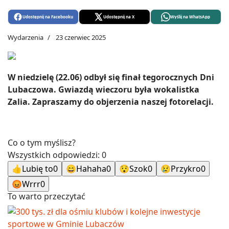
Udostępnij na Facebooku
Udostępnij na X
Wyślij na WhatsApp
Wydarzenia
23 czerwiec 2025
W niedzielę (22.06) odbył się finał tegorocznych Dni
Lubaczowa. Gwiazdą wieczoru była wokalistka
Zalia. Zapraszamy do objerzenia naszej fotorelacji.
Co o tym myślisz?
Wszystkich odpowiedzi:
0
👍
Lubię to
0
😄
Hahaha
0
😯
Szok
0
😢
Przykro
0
😡
Wrrr
0
To warto przeczytać