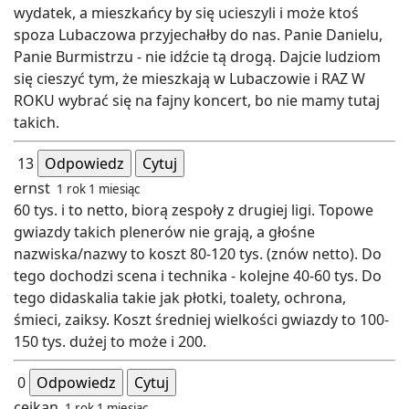
wydatek, a mieszkańcy by się ucieszyli i może ktoś
spoza Lubaczowa przyjechałby do nas. Panie Danielu,
Panie Burmistrzu - nie idźcie tą drogą. Dajcie ludziom
się cieszyć tym, że mieszkają w Lubaczowie i RAZ W
ROKU wybrać się na fajny koncert, bo nie mamy tutaj
takich.
13
Odpowiedz
Cytuj
ernst
1 rok 1 miesiąc
60 tys. i to netto, biorą zespoły z drugiej ligi. Topowe
gwiazdy takich plenerów nie grają, a głośne
nazwiska/nazwy to koszt 80-120 tys. (znów netto). Do
tego dochodzi scena i technika - kolejne 40-60 tys. Do
tego didaskalia takie jak płotki, toalety, ochrona,
śmieci, zaiksy. Koszt średniej wielkości gwiazdy to 100-
150 tys. dużej to może i 200.
0
Odpowiedz
Cytuj
cejkan
1 rok 1 miesiąc