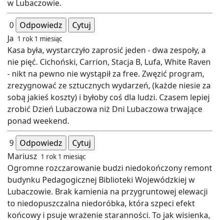
w Lubaczowie.
0
Odpowiedz
Cytuj
Ja
1 rok 1 miesiąc
Kasa była, wystarczyło zaprosić jeden - dwa zespoły, a
nie pięć. Cichoński, Carrion, Stacja B, Lufa, White Raven
- nikt na pewno nie wystąpił za free. Zwęzić program,
zrezygnować ze sztucznych wydarzeń, (każde niesie za
sobą jakieś koszty) i byłoby coś dla ludzi. Czasem lepiej
zrobić Dzień Lubaczowa niż Dni Lubaczowa trwające
ponad weekend.
9
Odpowiedz
Cytuj
Mariusz
1 rok 1 miesiąc
Ogromne rozczarowanie budzi niedokończony remont
budynku Pedagogicznej Biblioteki Wojewódzkiej w
Lubaczowie. Brak kamienia na przygruntowej elewacji
to niedopuszczalna niedoróbka, która szpeci efekt
końcowy i psuje wrażenie staranności. To jak wisienka,