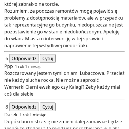
której zabrakło na torcie.
Rozumiem, że podczas remontów mogą pojawić się
problemy z dostępnością materiałów, ale w przypadku
tak reprezentacyjne go budynku, niedopuszczalne jest
pozostawienie go w stanie niedokończonym. Apeluję
do władz Miasta o interwencję w tej sprawie i
naprawienie tej wstydliwej niedoróbki.
6
Odpowiedz
Cytuj
Ppp
1 rok 1 miesiąc
Rozczarowany jestem tymi dniami Lubaczowa. Przecież
nie każdy slucha rocka. Nie można zaprosić
Wernerki,Cierni ewskiego czy Kalagi? Żeby każdy miał
coś dla siebie
8
Odpowiedz
Cytuj
Darek
1 rok 1 miesiąc
Dopóki burmistrz się nie zmieni dalej zamawiał będzie
zespół ze stodoły a ta młodzież porozbierana w biały