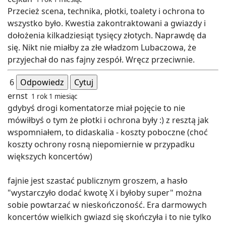
Przecież scena, technika, płotki, toalety i ochrona to
wszystko było. Kwestia zakontraktowani a gwiazdy i
dołożenia kilkadziesiąt tysięcy złotych. Naprawdę da
się. Nikt nie miałby za złe władzom Lubaczowa, że
przyjechał do nas fajny zespół. Wręcz przeciwnie.
6
Odpowiedz
Cytuj
ernst
1 rok 1 miesiąc
gdybyś drogi komentatorze miał pojęcie to nie
mówiłbyś o tym że płotki i ochrona były :) z resztą jak
wspomniałem, to didaskalia - koszty poboczne (choć
koszty ochrony rosną niepomiernie w przypadku
większych koncertów)
fajnie jest szastać publicznym groszem, a hasło
"wystarczyło dodać kwotę X i byłoby super" można
sobie powtarzać w nieskończoność. Era darmowych
koncertów wielkich gwiazd się skończyła i to nie tylko