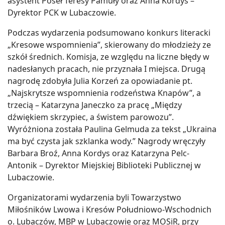
asystent Poseł Teresy Pamuły oraz Anna Kordys –
Dyrektor PCK w Lubaczowie.
Podczas wydarzenia podsumowano konkurs literacki
„Kresowe wspomnienia”, skierowany do młodzieży ze
szkół średnich. Komisja, ze względu na liczne błędy w
nadesłanych pracach, nie przyznała I miejsca. Drugą
nagrodę zdobyła Julia Korzeń za opowiadanie pt.
„Najskrytsze wspomnienia rodzeństwa Knapów”, a
trzecią – Katarzyna Janeczko za pracę „Między
dźwiękiem skrzypiec, a świstem parowozu”.
Wyróżniona została Paulina Gelmuda za tekst „Ukraina
ma być czysta jak szklanka wody.” Nagrody wręczyły
Barbara Broź, Anna Kordys oraz Katarzyna Pelc-
Antonik – Dyrektor Miejskiej Biblioteki Publicznej w
Lubaczowie.
Organizatorami wydarzenia byli Towarzystwo
Miłośników Lwowa i Kresów Południowo-Wschodnich
o. Lubaczów, MBP w Lubaczowie oraz MOSiR, przy