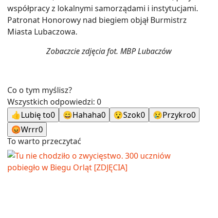
współpracy z lokalnymi samorządami i instytucjami.
Patronat Honorowy nad biegiem objął Burmistrz
Miasta Lubaczowa.
Zobaczcie zdjęcia fot. MBP Lubaczów
Co o tym myślisz?
Wszystkich odpowiedzi:
0
👍
Lubię to
0
😄
Hahaha
0
😯
Szok
0
😢
Przykro
0
😡
Wrrr
0
To warto przeczytać