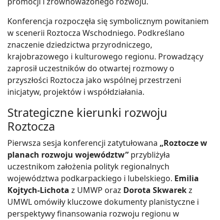
promocji i zrównoważonego rozwoju.
Konferencja rozpoczęła się symbolicznym powitaniem
w scenerii Roztocza Wschodniego. Podkreślano
znaczenie dziedzictwa przyrodniczego,
krajobrazowego i kulturowego regionu. Prowadzący
zaprosił uczestników do otwartej rozmowy o
przyszłości Roztocza jako wspólnej przestrzeni
inicjatyw, projektów i współdziałania.
Strategiczne kierunki rozwoju
Roztocza
Pierwsza sesja konferencji zatytułowana
„Roztocze w
planach rozwoju województw”
przybliżyła
uczestnikom założenia polityk regionalnych
województwa podkarpackiego i lubelskiego.
Emilia
Kojtych-Lichota
z UMWP oraz
Dorota Skwarek
z
UMWL omówiły kluczowe dokumenty planistyczne i
perspektywy finansowania rozwoju regionu w