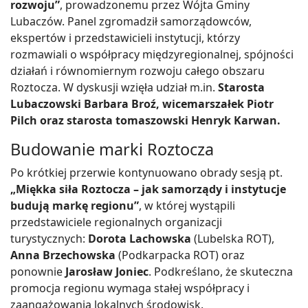
rozwoju”
, prowadzonemu przez Wójta Gminy
Lubaczów. Panel zgromadził samorządowców,
ekspertów i przedstawicieli instytucji, którzy
rozmawiali o współpracy międzyregionalnej, spójności
działań i równomiernym rozwoju całego obszaru
Roztocza. W dyskusji wzięła udział m.in.
Starosta
Lubaczowski Barbara Broź, wicemarszałek Piotr
Pilch oraz starosta tomaszowski Henryk Karwan.
Budowanie marki Roztocza
Po krótkiej przerwie kontynuowano obrady sesją pt.
„Miękka siła Roztocza – jak samorządy i instytucje
budują markę regionu”
, w której wystąpili
przedstawiciele regionalnych organizacji
turystycznych:
Dorota Lachowska
(Lubelska ROT),
Anna Brzechowska
(Podkarpacka ROT) oraz
ponownie
Jarosław Joniec
. Podkreślano, że skuteczna
promocja regionu wymaga stałej współpracy i
zaangażowania lokalnych środowisk.