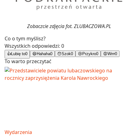
Zobaczcie zdjęcia fot. ZLUBACZOWA.PL
Co o tym myślisz?
Wszystkich odpowiedzi:
0
👍
Lubię to
0
😄
Hahaha
0
😯
Szok
0
😢
Przykro
0
😡
Wrrr
0
To warto przeczytać
Wydarzenia