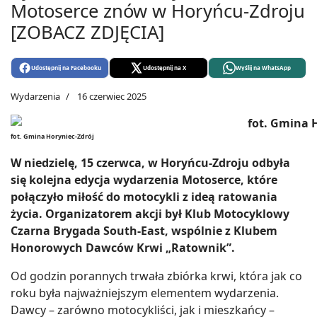
Motoserce znów w Horyńcu-Zdroju
[ZOBACZ ZDJĘCIA]
Udostępnij na Facebooku
Udostępnij na X
Wyślij na WhatsApp
Wydarzenia
16 czerwiec 2025
fot. Gmina Horyniec-Zdrój
W niedzielę, 15 czerwca, w Horyńcu-Zdroju odbyła
się kolejna edycja wydarzenia Motoserce, które
połączyło miłość do motocykli z ideą ratowania
życia. Organizatorem akcji był Klub Motocyklowy
Czarna Brygada South-East, wspólnie z Klubem
Honorowych Dawców Krwi „Ratownik”.
Od godzin porannych trwała zbiórka krwi, która jak co
roku była najważniejszym elementem wydarzenia.
Dawcy – zarówno motocykliści, jak i mieszkańcy –