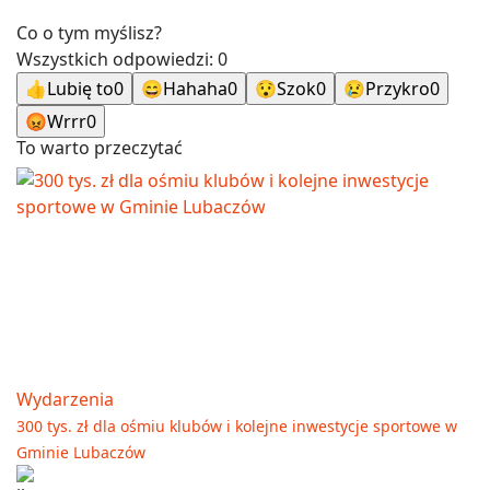
Co o tym myślisz?
Wszystkich odpowiedzi:
0
👍
Lubię to
0
😄
Hahaha
0
😯
Szok
0
😢
Przykro
0
😡
Wrrr
0
To warto przeczytać
Wydarzenia
300 tys. zł dla ośmiu klubów i kolejne inwestycje sportowe w
Gminie Lubaczów