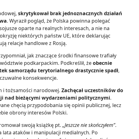
rodowej,
skrytykował brak jednoznacznych działań
twa
. Wyraził pogląd, że Polska powinna polegać
ojusze oparte na realnych interesach, a nie na
okryzję niektórych państw UE, które deklarując
ją relacje handlowe z Rosją.
ypomniał, jak znaczące środki finansowe trafiały
ewództwie podkarpackim. Podkreślił, że
obecnie
ek samorządu terytorialnego drastycznie spadł
,
odczuwalne konsekwencje.
h i tożsamości narodowej.
Zachęcał uczestników do
sji nad bieżącymi wydarzeniami politycznymi
.
ane chęcią przypodobania się opinii publicznej, lecz
bie obrony interesów Polski.
romował swoją książkę pt.
„Jeszcze nie skończyłem”
.
a lata ataków i manipulacji medialnych. Po