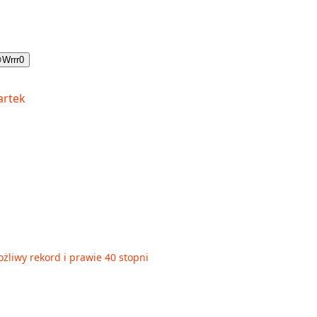

Wrrr
0
żliwy rekord i prawie 40 stopni