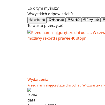
Co o tym myślisz?
Wszystkich odpowiedzi:
0
👍
Lubię to
0
😄
Hahaha
0
😯
Szok
0
😢
Przykro
0

To warto przeczytać
Wydarzenia
Przed nami najgorętsze dni od lat. W czwartek mo