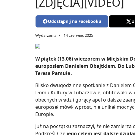
[ZDJĘCIA][VIDEO]
Udostępnij na Facebooku
U
Wydarzenia
14 czerwiec 2025
W piątek (13.06) wieczorem w Miejskim D
europosłem Danielem Obajtkiem. Do Luba
Teresa Pamuła.
Blisko dwugodzinne spotkanie z Danielem O
Domu Kultury w Lubaczowie, obfitowało w e
obecnych władz i gorący apel o dalsze zaan
europoseł mówił wprost, nie unikał mocnych 
Europie.
Już na początku zaznaczył, że nie zamierza 
Podkreślił, że
jego celem jest dalsze działa