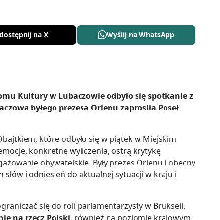
dostępnij na X
Wyślij na WhatsApp
omu Kultury w Lubaczowie odbyło się spotkanie z
czowa byłego prezesa Orlenu zaprosiła Poseł
bajtkiem, które odbyło się w piątek w Miejskim
mocje, konkretne wyliczenia, ostrą krytykę
gażowanie obywatelskie. Były prezes Orlenu i obecny
słów i odniesień do aktualnej sytuacji w kraju i
ograniczać się do roli parlamentarzysty w Brukseli.
nie na rzecz Polski
, również na poziomie krajowym.