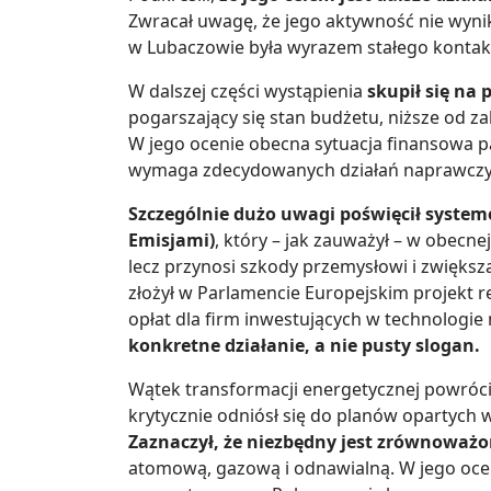
Zwracał uwagę, że jego aktywność nie wyni
w Lubaczowie była wyrazem stałego kontak
W dalszej części wystąpienia
skupił się na
pogarszający się stan budżetu, niższe od z
W jego ocenie obecna sytuacja finansowa pa
wymaga zdecydowanych działań naprawczy
Szczególnie dużo uwagi poświęcił syste
Emisjami)
, który – jak zauważył – w obecne
lecz przynosi szkody przemysłowi i zwiększ
złożył w Parlamencie Europejskim projekt r
opłat dla firm inwestujących w technologie
konkretne działanie, a nie pusty slogan.
Wątek transformacji energetycznej powrócił
krytycznie odniósł się do planów opartych 
Zaznaczył, że niezbędny jest zrównoważ
atomową, gazową i odnawialną. W jego ocen