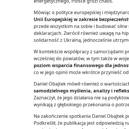
energetycznego, Polsce grozi chaos.
Mówiąc o polityce europejskiej i międzyna
Unii Europejskiej w zakresie bezpieczeńs
przede wszystkim na sobie i budować silne s
deklaracjach. Zwrócił również uwagę na hip
solidarność z Ukrainą, jednocześnie utrzymu
W kontekście współpracy z samorządami prz
wcześniej do powiatów, w tym także w woj
poziom wsparcia finansowego dla jednost
co w jego opinii może wkrótce przynieść 
Daniel Obajtek mówił również o wartościac
samodzielnego myślenia, analizy i reflek
Zaznaczył, że jego działania nie są podyktow
wynikają z głębokiego przekonania o potrze
Na zakończenie spotkania Daniel Obajtek p
Podkreślił, że publikacja jest odpowiedzią n