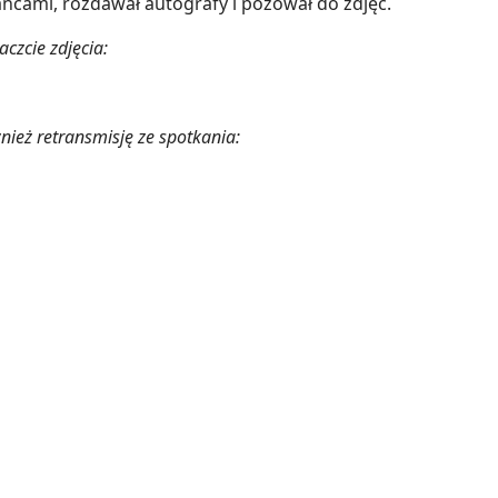
ńcami, rozdawał autografy i pozował do zdjęć.
czcie zdjęcia:
nież retransmisję ze spotkania: