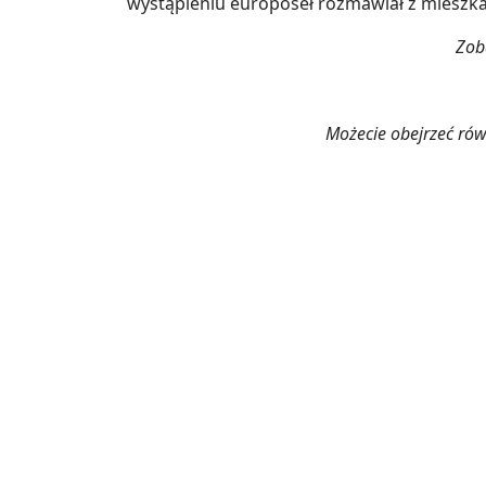
wystąpieniu europoseł rozmawiał z mieszka
Zoba
Możecie obejrzeć rów