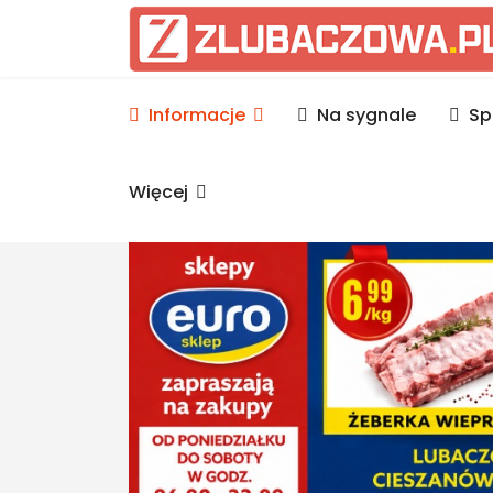
Informacje Lubaczów, p
Informacje
Na sygnale
Sp
Więcej