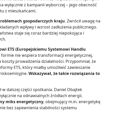
ka wyłącznie z kampanii wyborczej – jego obecność
tu z mieszkańcami.
 problemach gospodarczych kraju
. Zwrócił uwagę na
akładanych wpływy i wzrost zadłużenia publicznego.
ństwa staje się coraz bardziej niepokojąca i
ch.
mowi ETS (Europejskiemu Systemowi Handlu
j formie nie wspiera transformacji energetycznej,
a koszty prowadzenia działalności. Przypomniał, że
eformy ETS, który miałby umożliwić zawieszanie
 niskoemisyjne.
Wskazywał, że takie rozwiązania to
 w dalszej części spotkania. Daniel Obajtek
wyłącznie na odnawialnych źródłach energii.
ony miks energetyczny
, obejmujący m.in. energetykę
ie bez zapewnienia stabilności systemu