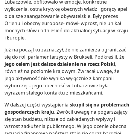
Lubaczowie, obfitowało w emocje, konkretne
wyliczenia, ostrą krytykę obecnych władz i gorący apel
o dalsze zaangażowanie obywatelskie. Były prezes
Orlenu i obecny europoseł mówił wprost, nie unikał
mocnych słów i odniesień do aktualnej sytuacji w kraju
i Europie.
Już na początku zaznaczył, że nie zamierza ograniczać
się do roli parlamentarzysty w Brukseli. Podkreślił, że
jego celem jest dalsze działanie na rzecz Polski
,
również na poziomie krajowym. Zwracał uwagę, że
jego aktywność nie wynika wyłącznie z kampanii
wyborczej – jego obecność w Lubaczowie była
wyrazem stałego kontaktu z mieszkańcami.
W dalszej części wystąpienia
skupił się na problemach
gospodarczych kraju
. Zwrócił uwagę na pogarszający
się stan budżetu, niższe od zakładanych wpływy i
wzrost zadłużenia publicznego. W jego ocenie obecna
sytuacja finansowa państwa staje się coraz bardziej