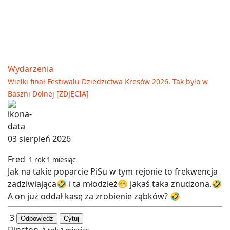
Wydarzenia
Wielki finał Festiwalu Dziedzictwa Kresów 2026. Tak było w
Baszni Dolnej [ZDJĘCIA]
03 sierpień 2026
Fred
1 rok 1 miesiąc
Jak na takie poparcie PiSu w tym rejonie to frekwencja
zadziwiająca🤣 i ta młodzież😁 jakaś taka znudzona.🤣
A on już oddał kasę za zrobienie ząbków? 🤣
3
Odpowiedz
Cytuj
Flinston