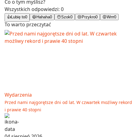
Co o tym myślisz?
Wszystkich odpowiedzi:
0
👍
Lubię to
0
😄
Hahaha
0
😯
Szok
0
😢
Przykro
0
😡
Wrrr
0
To warto przeczytać
Wydarzenia
Przed nami najgorętsze dni od lat. W czwartek możliwy rekord
i prawie 40 stopni
04 sierpień 2026