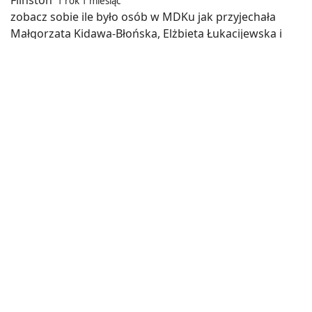
1 rok 1 miesiąc
zobacz sobie ile było osób w MDKu jak przyjechała
Małgorzata Kidawa-Błońska, Elżbieta Łukacijewska i
Marek Rząsa, w trójkę, w okresie przedwyborczym,
nawet nie zbliżyli się do tej liczby osób która była na
Obajtku, który przyjechał w czasie gdy nie trwa żadna
kampania wyborcza.
-2
Odpowiedz
Cytuj
Ada
1 rok 1 miesiąc
W cywilizowanym kraju byłby wart tyle złota, ile waży. U
debili dobry menadżer nazywany jest złodziejem, a
złodziej, na którego głosują w więzieniach - mężem
stanu. Głupota boli?
1
Odpowiedz
Cytuj
Krzysztof Kaiser 2
1 rok 1 miesiąc
Pani Ado. Proszę się nie ośmieszać i robić z Obajtka
jakiegoś świętego. I jeżeli uważa, że w jakimś
rzekomym cywilizowanym kraju były wart tyle ile waży