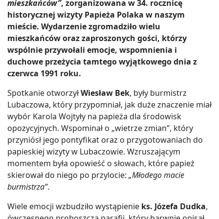
mieszkańców”
, zorganizowana w 34. rocznicę
historycznej wizyty Papieża Polaka w naszym
mieście. Wydarzenie zgromadziło wielu
mieszkańców oraz zaproszonych gości, którzy
wspólnie przywołali emocje, wspomnienia i
duchowe przeżycia tamtego wyjątkowego dnia z
czerwca 1991 roku.
Spotkanie otworzył
Wiesław Bek
, były burmistrz
Lubaczowa, który przypomniał, jak duże znaczenie miał
wybór Karola Wojtyły na papieża dla środowisk
opozycyjnych. Wspominał o „wietrze zmian”, który
przyniósł jego pontyfikat oraz o przygotowaniach do
papieskiej wizyty w Lubaczowie. Wzruszającym
momentem była opowieść o słowach, które papież
skierował do niego po przylocie:
„Młodego macie
burmistrza”
.
Wiele emocji wzbudziło wystąpienie
ks. Józefa Dudka
,
ówczesnego proboszcza parafii, który barwnie opisał