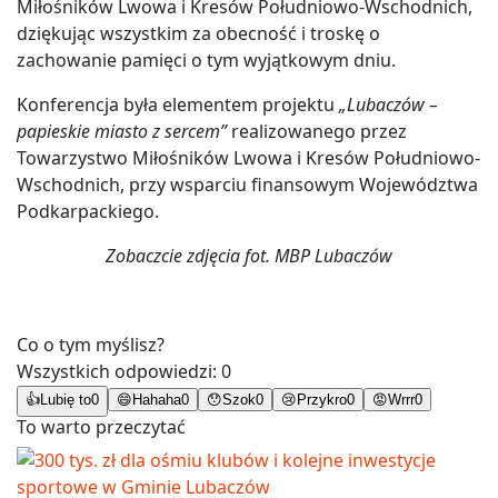
Miłośników Lwowa i Kresów Południowo-Wschodnich,
dziękując wszystkim za obecność i troskę o
zachowanie pamięci o tym wyjątkowym dniu.
Konferencja była elementem projektu
„Lubaczów –
papieskie miasto z sercem”
realizowanego przez
Towarzystwo Miłośników Lwowa i Kresów Południowo-
Wschodnich, przy wsparciu finansowym Województwa
Podkarpackiego.
Zobaczcie zdjęcia fot. MBP Lubaczów
Co o tym myślisz?
Wszystkich odpowiedzi:
0
👍
Lubię to
0
😄
Hahaha
0
😯
Szok
0
😢
Przykro
0
😡
Wrrr
0
To warto przeczytać