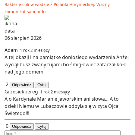
Bakterie coli w wodzie z Polanki Horynieckiej. Ważny
komunikat sanepidu
06 sierpień 2026
Adam
1 rok 2 miesięcy
A tej okazji i na pamiątkę doniosłego wydarzenia Anżej
wyciął busz zwany tujami bo śmigłowiec zataczał koło
nad jego domem.
2
Odpowiedz
Cytuj
Grzesiekbereg
1 rok 2 miesięcy
A o Kardynale Marianie Jaworskim ani słowa... A to
dzięki Niemu w Lubaczowie odbyła się wizyta Ojca
Świętego!!!
0
Odpowiedz
Cytuj