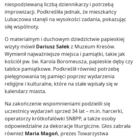
niespodziewaną liczbą dziennikarzy i potrzebą
improwizacji. Podkreśliła jednak, że mieszkańcy
Lubaczowa stanęli na wysokości zadania, pokazując
siłę wspólnoty.
O materialnym i duchowym dziedzictwie papieskiej
wizyty mówił
Dariusz Sałek
z Muzeum Kresów.
Wymienił najważniejsze miejsca i pamiątki, takie jak
kościół pw. św. Karola Boromeusza, papieskie dęby czy
tablice pamiątkowe. Podkreślił również potrzebę
pielęgnowania tej pamięci poprzez wydarzenia
religijne i kulturalne, które na stałe wpisały się w
kalendarz miasta.
Na zakończenie wspomnieniami podzielili się
uczestnicy wydarzeń sprzed 34 lat – m.in. harcerki,
operatorzy krótkofalówki SN8PP, a także osoby
odpowiedzialne za dekoracje liturgiczne. Głos zabrała
również
Maria Magoń
, prezes Towarzystwa