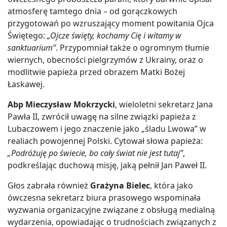
atmosferę tamtego dnia – od gorączkowych
przygotowań po wzruszający moment powitania Ojca
Świętego:
„Ojcze święty, kochamy Cię i witamy w
sanktuarium”
. Przypomniał także o ogromnym tłumie
wiernych, obecności pielgrzymów z Ukrainy, oraz o
modlitwie papieża przed obrazem Matki Bożej
Łaskawej.
Abp Mieczysław Mokrzycki
, wieloletni sekretarz Jana
Pawła II, zwrócił uwagę na silne związki papieża z
Lubaczowem i jego znaczenie jako „śladu Lwowa” w
realiach powojennej Polski. Cytował słowa papieża:
„Podróżuję po świecie, bo cały świat nie jest tutaj”
,
podkreślając duchową misję, jaką pełnił Jan Paweł II.
Głos zabrała również
Grażyna Bielec
, która jako
ówczesna sekretarz biura prasowego wspominała
wyzwania organizacyjne związane z obsługą medialną
wydarzenia, opowiadając o trudnościach związanych z