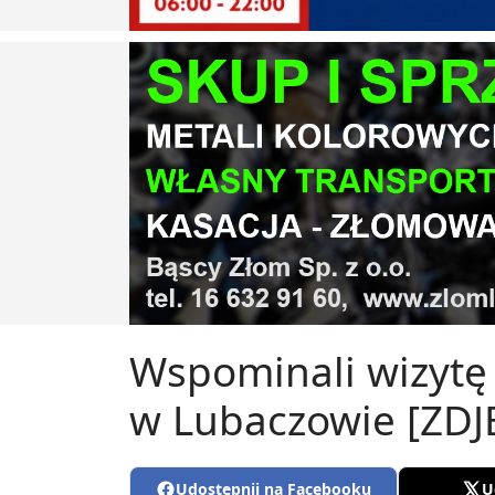
Wspominali wizytę 
w Lubaczowie [ZDJ
Udostępnij na Facebooku
U