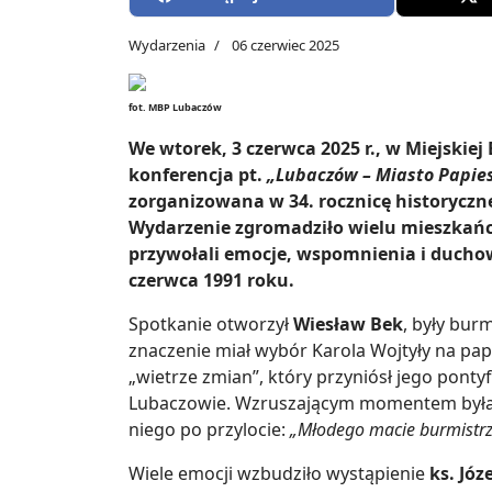
Wydarzenia
06 czerwiec 2025
fot. MBP Lubaczów
We wtorek, 3 czerwca 2025 r., w Miejskiej
konferencja pt.
„Lubaczów – Miasto Papies
zorganizowana w 34. rocznicę historyczn
Wydarzenie zgromadziło wielu mieszkańc
przywołali emocje, wspomnienia i ducho
czerwca 1991 roku.
Spotkanie otworzył
Wiesław Bek
, były bur
znaczenie miał wybór Karola Wojtyły na pa
„wietrze zmian”, który przyniósł jego ponty
Lubaczowie. Wzruszającym momentem była o
niego po przylocie:
„Młodego macie burmistr
Wiele emocji wzbudziło wystąpienie
ks. Jó