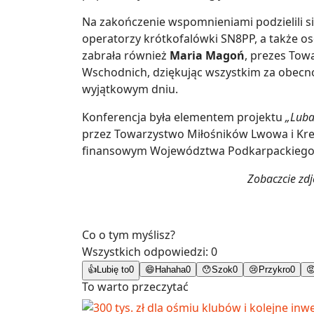
Na zakończenie wspomnieniami podzielili się
operatorzy krótkofalówki SN8PP, a także os
zabrała również
Maria Magoń
, prezes To
Wschodnich, dziękując wszystkim za obecno
wyjątkowym dniu.
Konferencja była elementem projektu
„Luba
przez Towarzystwo Miłośników Lwowa i Kr
finansowym Województwa Podkarpackiego
Zobaczcie zd
Co o tym myślisz?
Wszystkich odpowiedzi:
0
👍
Lubię to
0
😄
Hahaha
0
😯
Szok
0
😢
Przykro
0

To warto przeczytać