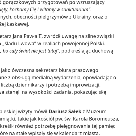
od gorączkowych przygotowań po wzruszający
ięty, kochamy Cię i witamy w sanktuarium”
.
ych, obecności pielgrzymów z Ukrainy, oraz o
ej Łaskawej.
retarz Jana Pawła II, zwrócił uwagę na silne związki
 „śladu Lwowa” w realiach powojennej Polski.
 bo cały świat nie jest tutaj”
, podkreślając duchową
a jako ówczesna sekretarz biura prasowego
ne z obsługą medialną wydarzenia, opowiadając o
iczbą dziennikarzy i potrzebą improwizacji.
a stanęli na wysokości zadania, pokazując siłę
ieskiej wizyty mówił
Dariusz Sałek
z Muzeum
miątki, takie jak kościół pw. św. Karola Boromeusza,
kreślił również potrzebę pielęgnowania tej pamięci
tóre na stałe wpisały się w kalendarz miasta.