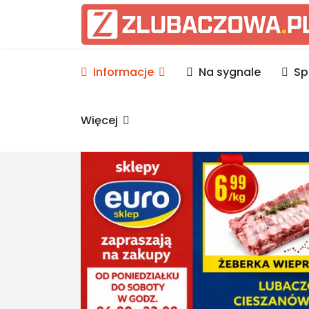
Informacje Lubaczów, p
Informacje
Na sygnale
Sp
Więcej