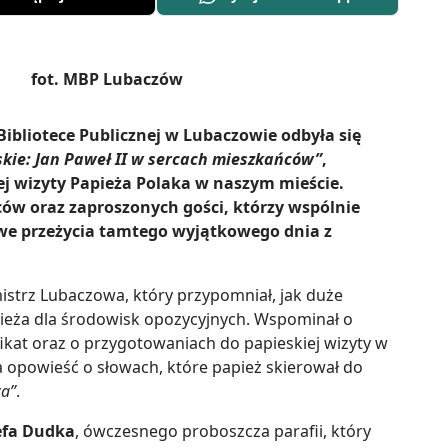
 Bibliotece Publicznej w Lubaczowie odbyła się
kie: Jan Paweł II w sercach mieszkańców”
,
ej wizyty Papieża Polaka w naszym mieście.
ów oraz zaproszonych gości, którzy wspólnie
we przeżycia tamtego wyjątkowego dnia z
mistrz Lubaczowa, który przypomniał, jak duże
pieża dla środowisk opozycyjnych. Wspominał o
fikat oraz o przygotowaniach do papieskiej wizyty w
powieść o słowach, które papież skierował do
za”
.
zefa Dudka
, ówczesnego proboszcza parafii, który