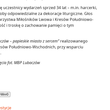
 uczestnicy wydarzeń sprzed 34 lat – m.in. harcerki,
oby odpowiedzialne za dekoracje liturgiczne. Głos
warzystwa Miłośników Lwowa i Kresów Południowo-
ść i troskę o zachowanie pamięci o tym
czów – papieskie miasto z sercem”
realizowanego
esów Południowo-Wschodnich, przy wsparciu
.
jęcia fot. MBP Lubaczów

Wrrr
0