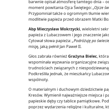
barwnie opisał atmosferę tamtego dnia – 
moment powitania Ojca Świętego:
„Ojcze św
Przypomniał także o ogromnym tłumie wiern
modlitwie papieża przed obrazem Matki Boż
Abp Mieczysław Mokrzycki
, wieloletni sek
papieża z Lubaczowem i jego znaczenie jako
Cytował słowa papieża:
„Podróżuję po świecie,
misję, jaką pełnił Jan Paweł II.
Głos zabrała również
Grażyna Bielec
, któr
wspominała wyzwania organizacyjne związa
trudnościach związanych z niespodziewaną l
Podkreśliła jednak, że mieszkańcy Lubaczow
wspólnoty.
O materialnym i duchowym dziedzictwie pap
Kresów. Wymienił najważniejsze miejsca i pa
papieskie dęby czy tablice pamiątkowe. Pod
poprzez wydarzenia religijne i kulturalne, k