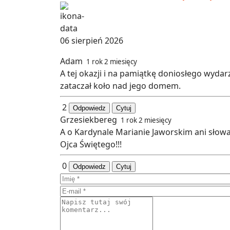
06 sierpień 2026
Adam
1 rok 2 miesięcy
A tej okazji i na pamiątkę doniosłego wyda
zataczał koło nad jego domem.
2
Odpowiedz
Cytuj
Grzesiekbereg
1 rok 2 miesięcy
A o Kardynale Marianie Jaworskim ani słowa.
Ojca Świętego!!!
0
Odpowiedz
Cytuj