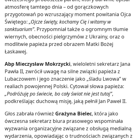
atmosferę tamtego dnia – od gorączkowych
przygotowań po wzruszający moment powitania Ojca
Świętego:
„Ojcze święty, kochamy Cię i witamy w
sanktuarium”
. Przypomniał także o ogromnym tłumie
wiernych, obecności pielgrzymów z Ukrainy, oraz o
modlitwie papieża przed obrazem Matki Bożej
Łaskawej.
Abp Mieczysław Mokrzycki
, wieloletni sekretarz Jana
Pawła II, zwrócił uwagę na silne związki papieża z
Lubaczowem i jego znaczenie jako „śladu Lwowa” w
realiach powojennej Polski. Cytował słowa papieża:
„Podróżuję po świecie, bo cały świat nie jest tutaj”
,
podkreślając duchową misję, jaką pełnił Jan Paweł II.
Głos zabrała również
Grażyna Bielec
, która jako
ówczesna sekretarz biura prasowego wspominała
wyzwania organizacyjne związane z obsługą medialną
wydarzenia, opowiadając o trudnościach związanych z