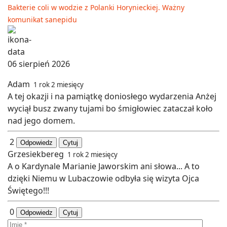
Bakterie coli w wodzie z Polanki Horynieckiej. Ważny
komunikat sanepidu
06 sierpień 2026
Adam
1 rok 2 miesięcy
A tej okazji i na pamiątkę doniosłego wydarzenia Anżej
wyciął busz zwany tujami bo śmigłowiec zataczał koło
nad jego domem.
2
Odpowiedz
Cytuj
Grzesiekbereg
1 rok 2 miesięcy
A o Kardynale Marianie Jaworskim ani słowa... A to
dzięki Niemu w Lubaczowie odbyła się wizyta Ojca
Świętego!!!
0
Odpowiedz
Cytuj