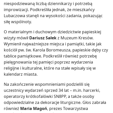
niespodziewaną liczbą dziennikarzy i potrzebą
improwizacji. Podkreśliła jednak, że mieszkańcy
Lubaczowa stanęli na wysokości zadania, pokazując
siłę wspólnoty.
O materialnym i duchowym dziedzictwie papieskiej
wizyty mówił
Dariusz Sałek
z Muzeum Kresów.
Wymienił najważniejsze miejsca i pamiątki, takie jak
kościół pw. św. Karola Boromeusza, papieskie dęby czy
tablice pamiątkowe. Podkreślił również potrzebę
pielęgnowania tej pamięci poprzez wydarzenia
religijne i kulturalne, które na stałe wpisały się w
kalendarz miasta.
Na zakończenie wspomnieniami podzielili się
uczestnicy wydarzeń sprzed 34 lat – m.in. harcerki,
operatorzy krótkofalówki SN8PP, a także osoby
odpowiedzialne za dekoracje liturgiczne. Głos zabrała
również
Maria Magoń
, prezes Towarzystwa