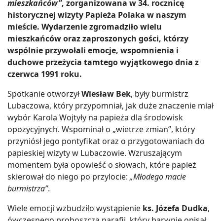
mieszkańców”
, zorganizowana w 34. rocznicę
historycznej wizyty Papieża Polaka w naszym
mieście. Wydarzenie zgromadziło wielu
mieszkańców oraz zaproszonych gości, którzy
wspólnie przywołali emocje, wspomnienia i
duchowe przeżycia tamtego wyjątkowego dnia z
czerwca 1991 roku.
Spotkanie otworzył
Wiesław Bek
, były burmistrz
Lubaczowa, który przypomniał, jak duże znaczenie miał
wybór Karola Wojtyły na papieża dla środowisk
opozycyjnych. Wspominał o „wietrze zmian”, który
przyniósł jego pontyfikat oraz o przygotowaniach do
papieskiej wizyty w Lubaczowie. Wzruszającym
momentem była opowieść o słowach, które papież
skierował do niego po przylocie:
„Młodego macie
burmistrza”
.
Wiele emocji wzbudziło wystąpienie
ks. Józefa Dudka
,
ówczesnego proboszcza parafii, który barwnie opisał