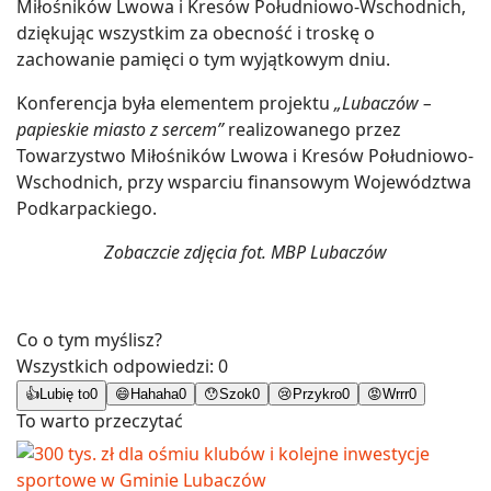
Miłośników Lwowa i Kresów Południowo-Wschodnich,
dziękując wszystkim za obecność i troskę o
zachowanie pamięci o tym wyjątkowym dniu.
Konferencja była elementem projektu
„Lubaczów –
papieskie miasto z sercem”
realizowanego przez
Towarzystwo Miłośników Lwowa i Kresów Południowo-
Wschodnich, przy wsparciu finansowym Województwa
Podkarpackiego.
Zobaczcie zdjęcia fot. MBP Lubaczów
Co o tym myślisz?
Wszystkich odpowiedzi:
0
👍
Lubię to
0
😄
Hahaha
0
😯
Szok
0
😢
Przykro
0
😡
Wrrr
0
To warto przeczytać