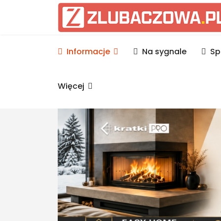
Informacje Lubaczów, p
Informacje
Na sygnale
Sp
Więcej