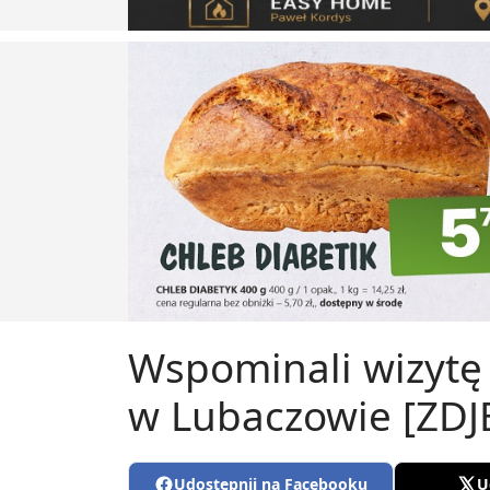
Wspominali wizytę 
w Lubaczowie [ZDJ
Udostępnij na Facebooku
U