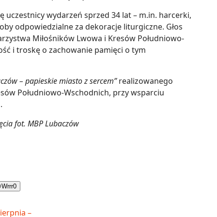
 uczestnicy wydarzeń sprzed 34 lat – m.in. harcerki,
oby odpowiedzialne za dekoracje liturgiczne. Głos
warzystwa Miłośników Lwowa i Kresów Południowo-
ść i troskę o zachowanie pamięci o tym
czów – papieskie miasto z sercem”
realizowanego
esów Południowo-Wschodnich, przy wsparciu
.
jęcia fot. MBP Lubaczów

Wrrr
0