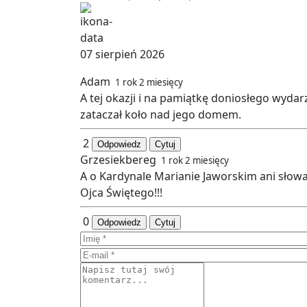
07 sierpień 2026
Adam
1 rok 2 miesięcy
A tej okazji i na pamiątkę doniosłego wyda
zataczał koło nad jego domem.
2
Odpowiedz
Cytuj
Grzesiekbereg
1 rok 2 miesięcy
A o Kardynale Marianie Jaworskim ani słowa.
Ojca Świętego!!!
0
Odpowiedz
Cytuj