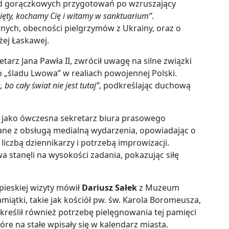
od gorączkowych przygotowań po wzruszający
ięty, kochamy Cię i witamy w sanktuarium”
.
ych, obecności pielgrzymów z Ukrainy, oraz o
ej Łaskawej.
retarz Jana Pawła II, zwrócił uwagę na silne związki
 „śladu Lwowa” w realiach powojennej Polski.
 bo cały świat nie jest tutaj”
, podkreślając duchową
a jako ówczesna sekretarz biura prasowego
ne z obsługą medialną wydarzenia, opowiadając o
iczbą dziennikarzy i potrzebą improwizacji.
a stanęli na wysokości zadania, pokazując siłę
ieskiej wizyty mówił
Dariusz Sałek
z Muzeum
miątki, takie jak kościół pw. św. Karola Boromeusza,
kreślił również potrzebę pielęgnowania tej pamięci
tóre na stałe wpisały się w kalendarz miasta.