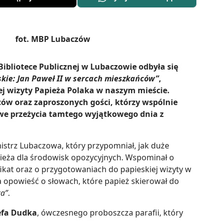
 Bibliotece Publicznej w Lubaczowie odbyła się
kie: Jan Paweł II w sercach mieszkańców”
,
ej wizyty Papieża Polaka w naszym mieście.
ów oraz zaproszonych gości, którzy wspólnie
we przeżycia tamtego wyjątkowego dnia z
mistrz Lubaczowa, który przypomniał, jak duże
pieża dla środowisk opozycyjnych. Wspominał o
fikat oraz o przygotowaniach do papieskiej wizyty w
powieść o słowach, które papież skierował do
za”
.
zefa Dudka
, ówczesnego proboszcza parafii, który