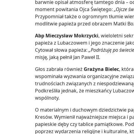
barwnie opisał atmosferę tamtego dnia – 
moment powitania Ojca Świętego:
„Ojcze św
Przypomniał także o ogromnym tłumie wiern
modlitwie papieża przed obrazem Matki Boż
Abp Mieczysław Mokrzycki
, wieloletni sek
papieża z Lubaczowem i jego znaczenie jako
Cytował słowa papieża:
„Podróżuję po świecie,
misję, jaką pełnił Jan Paweł II.
Głos zabrała również
Grażyna Bielec
, któr
wspominała wyzwania organizacyjne związa
trudnościach związanych z niespodziewaną l
Podkreśliła jednak, że mieszkańcy Lubaczow
wspólnoty.
O materialnym i duchowym dziedzictwie pap
Kresów. Wymienił najważniejsze miejsca i pa
papieskie dęby czy tablice pamiątkowe. Pod
poprzez wydarzenia religijne i kulturalne, k