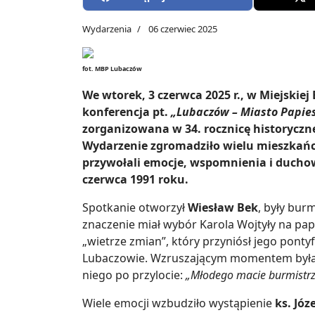
Wydarzenia
06 czerwiec 2025
fot. MBP Lubaczów
We wtorek, 3 czerwca 2025 r., w Miejskiej
konferencja pt.
„Lubaczów – Miasto Papies
zorganizowana w 34. rocznicę historyczn
Wydarzenie zgromadziło wielu mieszkańc
przywołali emocje, wspomnienia i ducho
czerwca 1991 roku.
Spotkanie otworzył
Wiesław Bek
, były bur
znaczenie miał wybór Karola Wojtyły na pa
„wietrze zmian”, który przyniósł jego ponty
Lubaczowie. Wzruszającym momentem była o
niego po przylocie:
„Młodego macie burmistr
Wiele emocji wzbudziło wystąpienie
ks. Jó