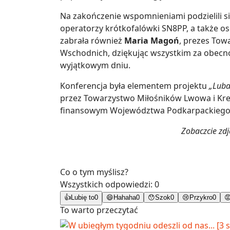
Na zakończenie wspomnieniami podzielili się
operatorzy krótkofalówki SN8PP, a także os
zabrała również
Maria Magoń
, prezes To
Wschodnich, dziękując wszystkim za obecno
wyjątkowym dniu.
Konferencja była elementem projektu
„Luba
przez Towarzystwo Miłośników Lwowa i Kr
finansowym Województwa Podkarpackiego
Zobaczcie zd
Co o tym myślisz?
Wszystkich odpowiedzi:
0
👍
Lubię to
0
😄
Hahaha
0
😯
Szok
0
😢
Przykro
0

To warto przeczytać