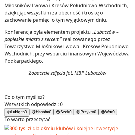
Miłośników Lwowa i Kresów Południowo-Wschodnich,
dziękując wszystkim za obecność i troskę o
zachowanie pamięci o tym wyjątkowym dniu.
Konferencja była elementem projektu
„Lubaczów –
papieskie miasto z sercem”
realizowanego przez
Towarzystwo Miłośników Lwowa i Kresów Południowo-
Wschodnich, przy wsparciu finansowym Województwa
Podkarpackiego.
Zobaczcie zdjęcia fot. MBP Lubaczów
Co o tym myślisz?
Wszystkich odpowiedzi:
0
👍
Lubię to
0
😄
Hahaha
0
😯
Szok
0
😢
Przykro
0
😡
Wrrr
0
To warto przeczytać