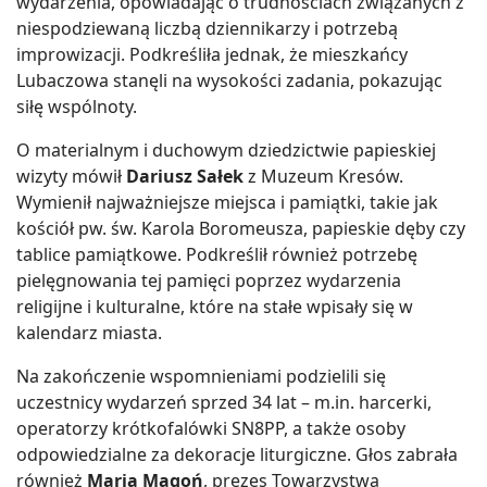
wydarzenia, opowiadając o trudnościach związanych z
niespodziewaną liczbą dziennikarzy i potrzebą
improwizacji. Podkreśliła jednak, że mieszkańcy
Lubaczowa stanęli na wysokości zadania, pokazując
siłę wspólnoty.
O materialnym i duchowym dziedzictwie papieskiej
wizyty mówił
Dariusz Sałek
z Muzeum Kresów.
Wymienił najważniejsze miejsca i pamiątki, takie jak
kościół pw. św. Karola Boromeusza, papieskie dęby czy
tablice pamiątkowe. Podkreślił również potrzebę
pielęgnowania tej pamięci poprzez wydarzenia
religijne i kulturalne, które na stałe wpisały się w
kalendarz miasta.
Na zakończenie wspomnieniami podzielili się
uczestnicy wydarzeń sprzed 34 lat – m.in. harcerki,
operatorzy krótkofalówki SN8PP, a także osoby
odpowiedzialne za dekoracje liturgiczne. Głos zabrała
również
Maria Magoń
, prezes Towarzystwa