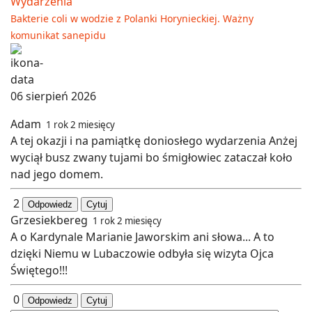
Wydarzenia
Bakterie coli w wodzie z Polanki Horynieckiej. Ważny
komunikat sanepidu
06 sierpień 2026
Adam
1 rok 2 miesięcy
A tej okazji i na pamiątkę doniosłego wydarzenia Anżej
wyciął busz zwany tujami bo śmigłowiec zataczał koło
nad jego domem.
2
Odpowiedz
Cytuj
Grzesiekbereg
1 rok 2 miesięcy
A o Kardynale Marianie Jaworskim ani słowa... A to
dzięki Niemu w Lubaczowie odbyła się wizyta Ojca
Świętego!!!
0
Odpowiedz
Cytuj