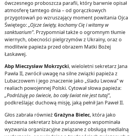
ówczesnego proboszcza parafii, który barwnie opisał
atmosferę tamtego dnia – od gorączkowych
przygotowań po wzruszający moment powitania Ojca
Świętego:
„Ojcze święty, kochamy Cię i witamy w
sanktuarium”
. Przypomniał także o ogromnym tłumie
wiernych, obecności pielgrzymów z Ukrainy, oraz o
modlitwie papieża przed obrazem Matki Bożej
Łaskawej.
Abp Mieczysław Mokrzycki
, wieloletni sekretarz Jana
Pawła II, zwrócił uwagę na silne związki papieża z
Lubaczowem i jego znaczenie jako „śladu Lwowa” w
realiach powojennej Polski. Cytował słowa papieża:
„Podróżuję po świecie, bo cały świat nie jest tutaj”
,
podkreślając duchową misję, jaką pełnił Jan Paweł II.
Głos zabrała również
Grażyna Bielec
, która jako
ówczesna sekretarz biura prasowego wspominała
wyzwania organizacyjne związane z obsługą medialną