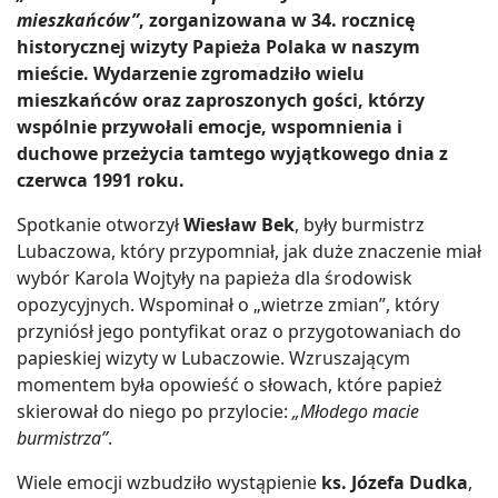
mieszkańców”
, zorganizowana w 34. rocznicę
historycznej wizyty Papieża Polaka w naszym
mieście. Wydarzenie zgromadziło wielu
mieszkańców oraz zaproszonych gości, którzy
wspólnie przywołali emocje, wspomnienia i
duchowe przeżycia tamtego wyjątkowego dnia z
czerwca 1991 roku.
Spotkanie otworzył
Wiesław Bek
, były burmistrz
Lubaczowa, który przypomniał, jak duże znaczenie miał
wybór Karola Wojtyły na papieża dla środowisk
opozycyjnych. Wspominał o „wietrze zmian”, który
przyniósł jego pontyfikat oraz o przygotowaniach do
papieskiej wizyty w Lubaczowie. Wzruszającym
momentem była opowieść o słowach, które papież
skierował do niego po przylocie:
„Młodego macie
burmistrza”
.
Wiele emocji wzbudziło wystąpienie
ks. Józefa Dudka
,