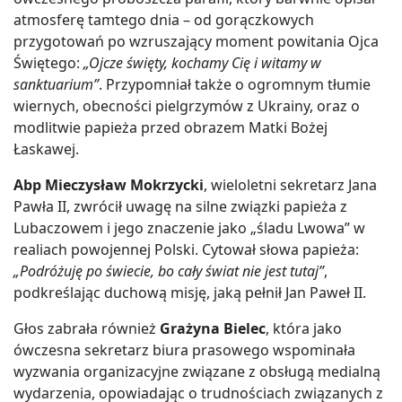
atmosferę tamtego dnia – od gorączkowych
przygotowań po wzruszający moment powitania Ojca
Świętego:
„Ojcze święty, kochamy Cię i witamy w
sanktuarium”
. Przypomniał także o ogromnym tłumie
wiernych, obecności pielgrzymów z Ukrainy, oraz o
modlitwie papieża przed obrazem Matki Bożej
Łaskawej.
Abp Mieczysław Mokrzycki
, wieloletni sekretarz Jana
Pawła II, zwrócił uwagę na silne związki papieża z
Lubaczowem i jego znaczenie jako „śladu Lwowa” w
realiach powojennej Polski. Cytował słowa papieża:
„Podróżuję po świecie, bo cały świat nie jest tutaj”
,
podkreślając duchową misję, jaką pełnił Jan Paweł II.
Głos zabrała również
Grażyna Bielec
, która jako
ówczesna sekretarz biura prasowego wspominała
wyzwania organizacyjne związane z obsługą medialną
wydarzenia, opowiadając o trudnościach związanych z