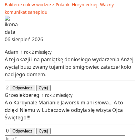
Bakterie coli w wodzie z Polanki Horynieckiej. Ważny
komunikat sanepidu
06 sierpień 2026
Adam
1 rok 2 miesięcy
A tej okazji i na pamiątkę doniosłego wydarzenia Anżej
wyciął busz zwany tujami bo śmigłowiec zataczał koło
nad jego domem.
2
Odpowiedz
Cytuj
Grzesiekbereg
1 rok 2 miesięcy
A o Kardynale Marianie Jaworskim ani słowa... A to
dzięki Niemu w Lubaczowie odbyła się wizyta Ojca
Świętego!!!
0
Odpowiedz
Cytuj