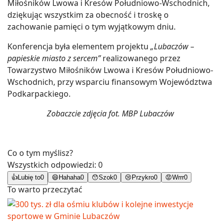
Miłośników Lwowa i Kresów Południowo-Wschodnich,
dziękując wszystkim za obecność i troskę o
zachowanie pamięci o tym wyjątkowym dniu.
Konferencja była elementem projektu
„Lubaczów –
papieskie miasto z sercem”
realizowanego przez
Towarzystwo Miłośników Lwowa i Kresów Południowo-
Wschodnich, przy wsparciu finansowym Województwa
Podkarpackiego.
Zobaczcie zdjęcia fot. MBP Lubaczów
Co o tym myślisz?
Wszystkich odpowiedzi:
0
👍
Lubię to
0
😄
Hahaha
0
😯
Szok
0
😢
Przykro
0
😡
Wrrr
0
To warto przeczytać