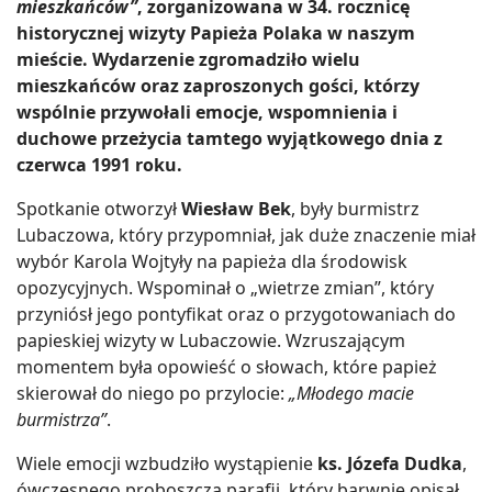
mieszkańców”
, zorganizowana w 34. rocznicę
historycznej wizyty Papieża Polaka w naszym
mieście. Wydarzenie zgromadziło wielu
mieszkańców oraz zaproszonych gości, którzy
wspólnie przywołali emocje, wspomnienia i
duchowe przeżycia tamtego wyjątkowego dnia z
czerwca 1991 roku.
Spotkanie otworzył
Wiesław Bek
, były burmistrz
Lubaczowa, który przypomniał, jak duże znaczenie miał
wybór Karola Wojtyły na papieża dla środowisk
opozycyjnych. Wspominał o „wietrze zmian”, który
przyniósł jego pontyfikat oraz o przygotowaniach do
papieskiej wizyty w Lubaczowie. Wzruszającym
momentem była opowieść o słowach, które papież
skierował do niego po przylocie:
„Młodego macie
burmistrza”
.
Wiele emocji wzbudziło wystąpienie
ks. Józefa Dudka
,
ówczesnego proboszcza parafii, który barwnie opisał