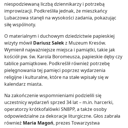
niespodziewaną liczbą dziennikarzy i potrzebą
improwizacji. Podkreśliła jednak, że mieszkańcy
Lubaczowa stanęli na wysokości zadania, pokazując
siłę wspólnoty.
O materialnym i duchowym dziedzictwie papieskiej
wizyty mówił
Dariusz Sałek
z Muzeum Kresów.
Wymienił najważniejsze miejsca i pamiątki, takie jak
kościół pw. św. Karola Boromeusza, papieskie dęby czy
tablice pamiątkowe. Podkreślił również potrzebę
pielęgnowania tej pamięci poprzez wydarzenia
religijne i kulturalne, które na stałe wpisały się w
kalendarz miasta.
Na zakończenie wspomnieniami podzielili się
uczestnicy wydarzeń sprzed 34 lat – m.in. harcerki,
operatorzy krótkofalówki SN8PP, a także osoby
odpowiedzialne za dekoracje liturgiczne. Głos zabrała
również
Maria Magoń
, prezes Towarzystwa