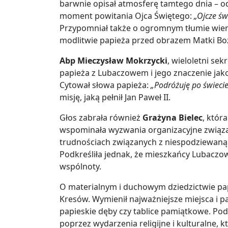
barwnie opisał atmosferę tamtego dnia – 
moment powitania Ojca Świętego:
„Ojcze św
Przypomniał także o ogromnym tłumie wiern
modlitwie papieża przed obrazem Matki Boż
Abp Mieczysław Mokrzycki
, wieloletni sek
papieża z Lubaczowem i jego znaczenie jako
Cytował słowa papieża:
„Podróżuję po świecie,
misję, jaką pełnił Jan Paweł II.
Głos zabrała również
Grażyna Bielec
, któr
wspominała wyzwania organizacyjne związa
trudnościach związanych z niespodziewaną l
Podkreśliła jednak, że mieszkańcy Lubaczow
wspólnoty.
O materialnym i duchowym dziedzictwie pap
Kresów. Wymienił najważniejsze miejsca i pa
papieskie dęby czy tablice pamiątkowe. Pod
poprzez wydarzenia religijne i kulturalne, k