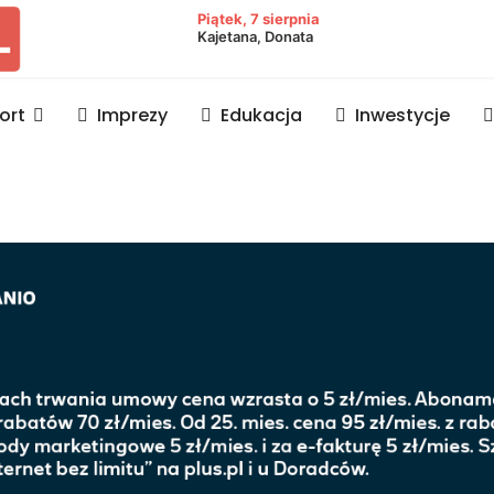
owiat lubaczowski
Piątek, 7 sierpnia
Kajetana, Donata
ort
Imprezy
Edukacja
Inwestycje