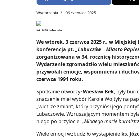
Wydarzenia
06 czerwiec 2025
fot. MBP Lubaczów
We wtorek, 3 czerwca 2025 r., w Miejskiej
konferencja pt.
„Lubaczów – Miasto Papies
zorganizowana w 34. rocznicę historyczn
Wydarzenie zgromadziło wielu mieszkańc
przywołali emocje, wspomnienia i ducho
czerwca 1991 roku.
Spotkanie otworzył
Wiesław Bek
, były bur
znaczenie miał wybór Karola Wojtyły na pa
„wietrze zmian”, który przyniósł jego ponty
Lubaczowie. Wzruszającym momentem była o
niego po przylocie:
„Młodego macie burmistr
Wiele emocji wzbudziło wystąpienie
ks. Jó