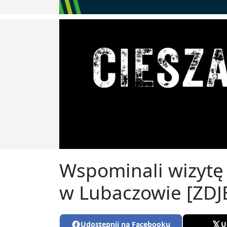
Wspominali wizytę 
w Lubaczowie [ZDJ
Udostępnij na Facebooku
U