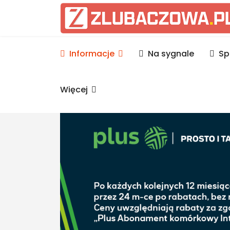
Informacje Lubaczów, p
Informacje
Na sygnale
Sp
Więcej