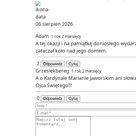
06 sierpień 2026
Adam
1 rok 2 miesięcy
A tej okazji i na pamiątkę doniosłego wyda
zataczał koło nad jego domem.
2
Odpowiedz
Cytuj
Grzesiekbereg
1 rok 2 miesięcy
A o Kardynale Marianie Jaworskim ani słowa.
Ojca Świętego!!!
0
Odpowiedz
Cytuj