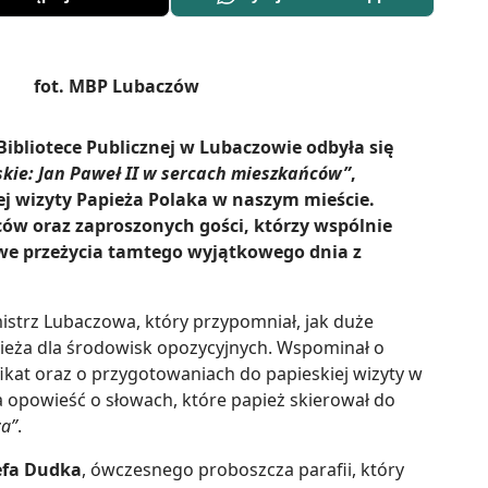
 Bibliotece Publicznej w Lubaczowie odbyła się
kie: Jan Paweł II w sercach mieszkańców”
,
ej wizyty Papieża Polaka w naszym mieście.
ów oraz zaproszonych gości, którzy wspólnie
we przeżycia tamtego wyjątkowego dnia z
mistrz Lubaczowa, który przypomniał, jak duże
pieża dla środowisk opozycyjnych. Wspominał o
fikat oraz o przygotowaniach do papieskiej wizyty w
powieść o słowach, które papież skierował do
za”
.
zefa Dudka
, ówczesnego proboszcza parafii, który