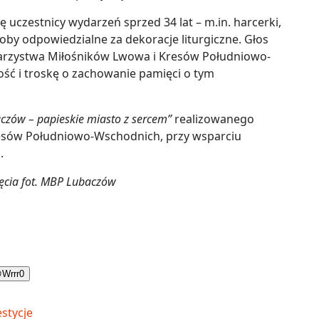
 uczestnicy wydarzeń sprzed 34 lat – m.in. harcerki,
oby odpowiedzialne za dekoracje liturgiczne. Głos
warzystwa Miłośników Lwowa i Kresów Południowo-
ść i troskę o zachowanie pamięci o tym
czów – papieskie miasto z sercem”
realizowanego
esów Południowo-Wschodnich, przy wsparciu
.
jęcia fot. MBP Lubaczów

Wrrr
0