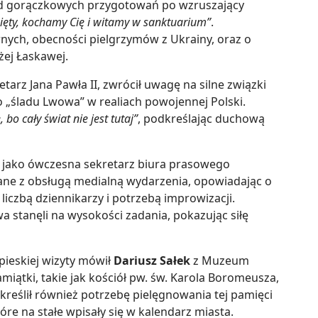
od gorączkowych przygotowań po wzruszający
ięty, kochamy Cię i witamy w sanktuarium”
.
ych, obecności pielgrzymów z Ukrainy, oraz o
ej Łaskawej.
retarz Jana Pawła II, zwrócił uwagę na silne związki
 „śladu Lwowa” w realiach powojennej Polski.
 bo cały świat nie jest tutaj”
, podkreślając duchową
a jako ówczesna sekretarz biura prasowego
ne z obsługą medialną wydarzenia, opowiadając o
iczbą dziennikarzy i potrzebą improwizacji.
a stanęli na wysokości zadania, pokazując siłę
ieskiej wizyty mówił
Dariusz Sałek
z Muzeum
miątki, takie jak kościół pw. św. Karola Boromeusza,
kreślił również potrzebę pielęgnowania tej pamięci
tóre na stałe wpisały się w kalendarz miasta.