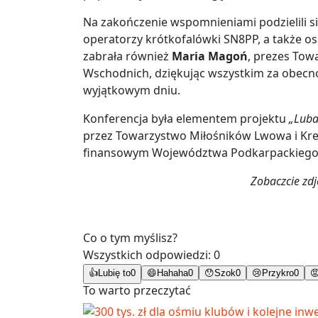
Na zakończenie wspomnieniami podzielili się
operatorzy krótkofalówki SN8PP, a także os
zabrała również
Maria Magoń
, prezes To
Wschodnich, dziękując wszystkim za obecno
wyjątkowym dniu.
Konferencja była elementem projektu
„Luba
przez Towarzystwo Miłośników Lwowa i Kr
finansowym Województwa Podkarpackiego
Zobaczcie zd
Co o tym myślisz?
Wszystkich odpowiedzi:
0
👍
Lubię to
0
😄
Hahaha
0
😯
Szok
0
😢
Przykro
0

To warto przeczytać