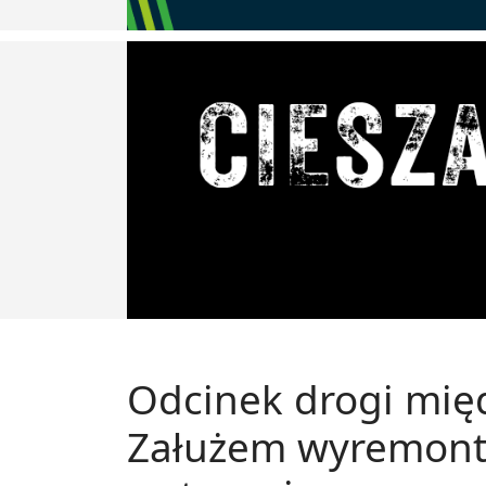
Odcinek drogi mię
Załużem wyremonto