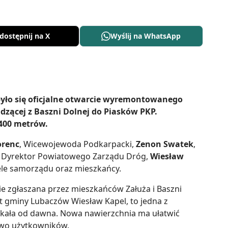
dostępnij na X
Wyślij na WhatsApp
było się oficjalne otwarcie wyremontowanego
dzącej z Baszni Dolnej do Piasków PKP.
400 metrów.
orenc
, Wicewojewoda Podkarpacki,
Zenon Swatek
,
, Dyrektor Powiatowego Zarządu Dróg,
Wiesław
ele samorządu oraz mieszkańcy.
ie zgłaszana przez mieszkańców Załuża i Baszni
jt gminy Lubaczów Wiesław Kapel, to jedna z
zekała od dawna. Nowa nawierzchnia ma ułatwić
two użytkowników.