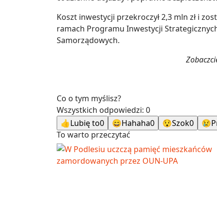
Koszt inwestycji przekroczył 2,3 mln zł i 
ramach Programu Inwestycji Strategicznyc
Samorządowych.
Zobaczcie
Co o tym myślisz?
Wszystkich odpowiedzi:
0
👍
Lubię to
0
😄
Hahaha
0
😯
Szok
0
😢
P
To warto przeczytać