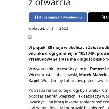
z otwarcia
Udostępnij na Facebooku
U
Wydarzenia
31 maj 2025
W piątek, 30 maja w okolicach Załuża od
odcinka drogi gminnej nr 105104R, prowa
Przebudowana trasa ma długość blisko 1
W wydarzeniu uczestniczyli m.in.
Tomasz L
Wicestarosta Lubaczowski,
Marek Małecki
Kapel
, Wójt Gminy Lubaczów, przedstawici
Potrzeba remontu tej drogi była wielokrotn
podczas zebrań wiejskich. Jak zaznaczył wó
inwestycji, na którą lokalna społeczność c
codzienne dojazdy i poprawić bezpieczeńs