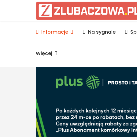
Informacje Lubaczów, p
Informacje
Na sygnale
Sp
Więcej