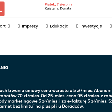
owiat lubaczowski
Piątek, 7 sierpnia
Kajetana, Donata
ort
Imprezy
Edukacja
Inwestycje