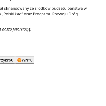
został sfinansowany ze środków budżetu państwa w
h „Polski Ład” oraz Programu Rozwoju Dróg
 naszą fotorelację:
rzykro
0
😡
Wrrr
0