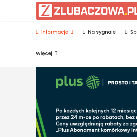
Informacje Lubaczów, p
Informacje
Na sygnale
Sp
Więcej