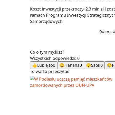
Koszt inwestycji przekroczył 2,3 mln zł i 
ramach Programu Inwestycji Strategicznyc
Samorządowych.
Zobaczcie
Co o tym myślisz?
Wszystkich odpowiedzi:
0
👍
Lubię to
0
😄
Hahaha
0
😯
Szok
0
😢
P
To warto przeczytać