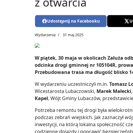
z otwarcia
Udostępnij na Facebooku
U
Wydarzenia
31 maj 2025
W piątek, 30 maja w okolicach Załuża od
odcinka drogi gminnej nr 105104R, prowa
Przebudowana trasa ma długość blisko 1
W wydarzeniu uczestniczyli m.in.
Tomasz L
Wicestarosta Lubaczowski,
Marek Małecki
Kapel
, Wójt Gminy Lubaczów, przedstawici
Potrzeba remontu tej drogi była wielokrotn
podczas zebrań wiejskich. Jak zaznaczył wó
inwestycji, na którą lokalna społeczność c
codzienne dojazdy i poprawić bezpieczeńs