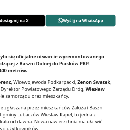
dostępnij na X
Wyślij na WhatsApp
było się oficjalne otwarcie wyremontowanego
dzącej z Baszni Dolnej do Piasków PKP.
400 metrów.
orenc
, Wicewojewoda Podkarpacki,
Zenon Swatek
,
, Dyrektor Powiatowego Zarządu Dróg,
Wiesław
ele samorządu oraz mieszkańcy.
ie zgłaszana przez mieszkańców Załuża i Baszni
jt gminy Lubaczów Wiesław Kapel, to jedna z
zekała od dawna. Nowa nawierzchnia ma ułatwić
two użytkowników.