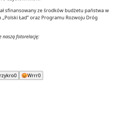
został sfinansowany ze środków budżetu państwa w
h „Polski Ład” oraz Programu Rozwoju Dróg
 naszą fotorelację:
rzykro
0
😡
Wrrr
0