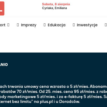
owiat lubaczowski
Sobota, 8 sierpnia
Cyriaka, Emiliana
ort
Imprezy
Edukacja
Inwestycje