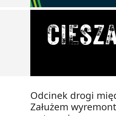
Odcinek drogi mię
Załużem wyremonto