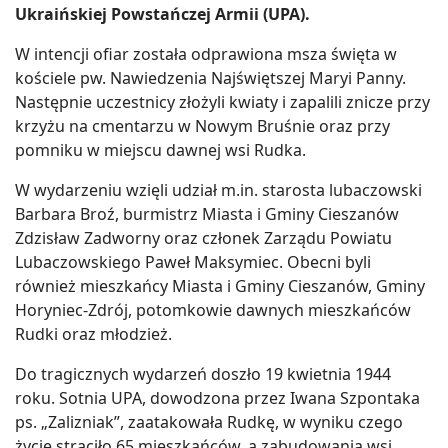
Ukraińskiej Powstańczej Armii (UPA).
W intencji ofiar została odprawiona msza święta w
kościele pw. Nawiedzenia Najświętszej Maryi Panny.
Następnie uczestnicy złożyli kwiaty i zapalili znicze przy
krzyżu na cmentarzu w Nowym Bruśnie oraz przy
pomniku w miejscu dawnej wsi Rudka.
W wydarzeniu wzięli udział m.in. starosta lubaczowski
Barbara Broź, burmistrz Miasta i Gminy Cieszanów
Zdzisław Zadworny oraz członek Zarządu Powiatu
Lubaczowskiego Paweł Maksymiec. Obecni byli
również mieszkańcy Miasta i Gminy Cieszanów, Gminy
Horyniec-Zdrój, potomkowie dawnych mieszkańców
Rudki oraz młodzież.
Do tragicznych wydarzeń doszło 19 kwietnia 1944
roku. Sotnia UPA, dowodzona przez Iwana Szpontaka
ps. „Zalizniak”, zaatakowała Rudkę, w wyniku czego
życie straciło 65 mieszkańców, a zabudowania wsi