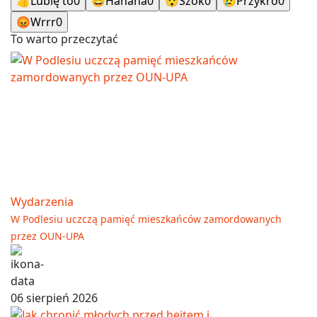
👍
Lubię to
0
😄
Hahaha
0
😯
Szok
0
😢
Przykro
0
😡
Wrrr
0
To warto przeczytać
Wydarzenia
W Podlesiu uczczą pamięć mieszkańców zamordowanych
przez OUN-UPA
06 sierpień 2026