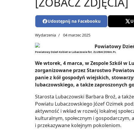
[ZOBACZ ZDJĘCIA]
Udostępnij na Facebooku
U
Wydarzenia
04 marzec 2025
Powiatowy Dzień Kobiet w Lubaczowie fot. ZLUBACZOWA.PL
We wtorek, 4 marca, w Zespole Szkół w L
zorganizowane przez Starostwo Powiatow
panie z kół gospodyń wiejskich, stowarzy
lubaczowskiego, a także zaproszonych go
Starosta Lubaczowski Barbara Broź, a takż
Powiatu Lubaczowskiego Józef Ozimek podz
aktywność i wkład w rozwój lokalnej społecz
kulturalnym, społecznym i gospodarczym, a
i przekazywane kolejnym pokoleniom.