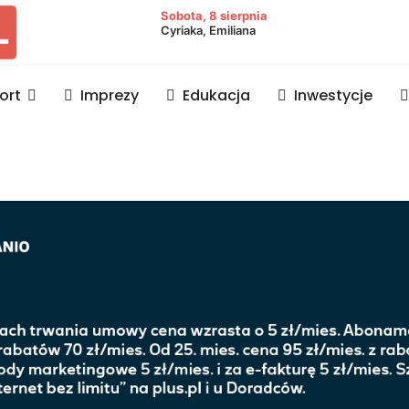
owiat lubaczowski
Sobota, 8 sierpnia
Cyriaka, Emiliana
ort
Imprezy
Edukacja
Inwestycje