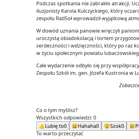
Podczas spotkania nie zabrakło atrakcji. U
iluzjonisty Karola Kulczyckiego, który ocza
zespołu RadSoł wprowadził wyjątkową atmo
W dowód uznania panowie wręczyli paniom 
uroczystą obiadokolacją i tortem przygotowa
serdeczności i wdzięczności, który po raz k
w życiu społecznym powiatu lubaczowskieg
Całe wydarzenie odbyło się przy współpra
Zespołu Szkół im. gen. Józefa Kustronia w L
Zobaczcie
Co o tym myślisz?
Wszystkich odpowiedzi:
0
👍
Lubię to
0
😄
Hahaha
0
😯
Szok
0
😢
P
To warto przeczytać