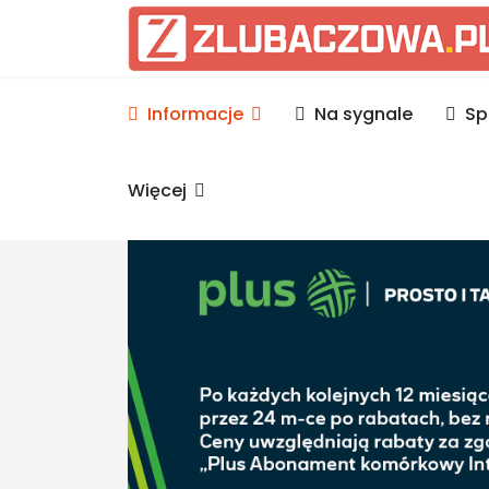
Informacje Lubaczów, p
Informacje
Na sygnale
Sp
Więcej