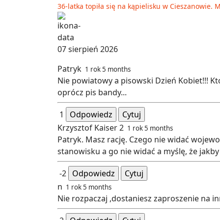
36-latka topiła się na kąpielisku w Cieszanowie. 
07 sierpień 2026
Patryk
1 rok 5 months
Nie powiatowy a pisowski Dzień Kobiet!!! Kt
oprócz pis bandy...
1
Odpowiedz
Cytuj
Krzysztof Kaiser 2
1 rok 5 months
Patryk. Masz rację. Czego nie widać wojew
stanowisku a go nie widać a myślę, że jakby 
-2
Odpowiedz
Cytuj
n
1 rok 5 months
Nie rozpaczaj ,dostaniesz zaproszenie na i