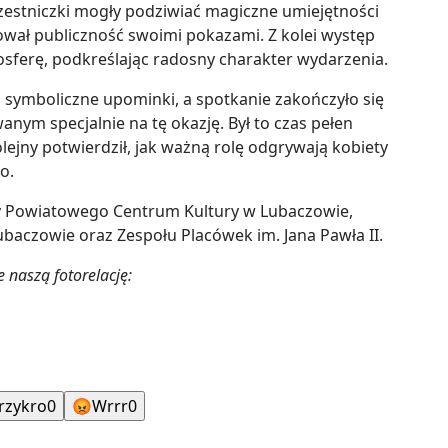
czestniczki mogły podziwiać magiczne umiejętności
rował publiczność swoimi pokazami. Z kolei występ
sferę, podkreślając radosny charakter wydarzenia.
symboliczne upominki, a spotkanie zakończyło się
nym specjalnie na tę okazję. Był to czas pełen
olejny potwierdził, jak ważną rolę odgrywają kobiety
o.
cy Powiatowego Centrum Kultury w Lubaczowie,
ubaczowie oraz Zespołu Placówek im. Jana Pawła II.
 naszą fotorelację:
rzykro
0
😡
Wrrr
0