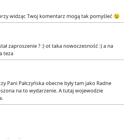
órzy widząc Twoj komentarz mogą tak pomyśleć 😉
ał zaproszenie ? :) ot taka nowoczesność :) a na
a teza
czy Pani Pałczyńska obecne były tam jako Radne
szona na to wydarzenie. A tutaj wojewodzie
a.