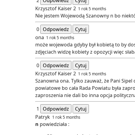
2
Odpowiedz
Cytuj
Krzysztof Kaiser 2
1 rok 5 months
Nie jestem Wojewodą Szanowny n bo niekt
0
Odpowiedz
Cytuj
ona
1 rok 5 months
może wojewoda gdyby był kobietą to by dost
zdjęciach widzę kobiety z opozycji więc słab
0
Odpowiedz
Cytuj
Krzysztof Kaiser 2
1 rok 5 months
Szanowna ona. Tylko zauważ, że Pani Sipel 
powiatowe bo cała Rada Powiatu była zapro
zaproszenia nie dali bo inna opcja polityczn
1
Odpowiedz
Cytuj
Patryk
1 rok 5 months
n
powiedziała :