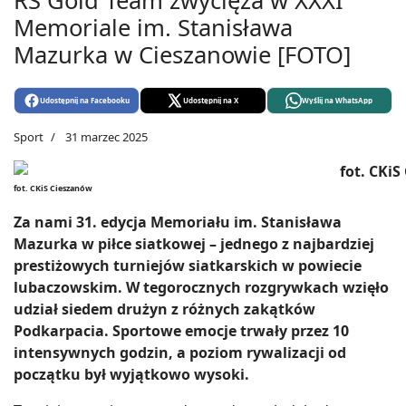
RS Gold Team zwycięża w XXXI
Memoriale im. Stanisława
Mazurka w Cieszanowie [FOTO]
Udostępnij na Facebooku
Udostępnij na X
Wyślij na WhatsApp
Sport
31 marzec 2025
fot. CKiS Cieszanów
Za nami 31. edycja Memoriału im. Stanisława
Mazurka w piłce siatkowej – jednego z najbardziej
prestiżowych turniejów siatkarskich w powiecie
lubaczowskim. W tegorocznych rozgrywkach wzięło
udział siedem drużyn z różnych zakątków
Podkarpacia. Sportowe emocje trwały przez 10
intensywnych godzin, a poziom rywalizacji od
początku był wyjątkowo wysoki.