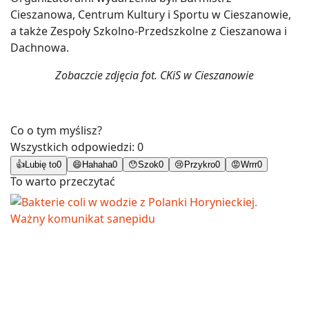
Cieszanowa, Centrum Kultury i Sportu w Cieszanowie,
a także Zespoły Szkolno-Przedszkolne z Cieszanowa i
Dachnowa.
Zobaczcie zdjęcia fot. CKiS w Cieszanowie
Co o tym myślisz?
Wszystkich odpowiedzi:
0
👍
Lubię to
0
😄
Hahaha
0
😯
Szok
0
😢
Przykro
0
😡
Wrrr
0
To warto przeczytać