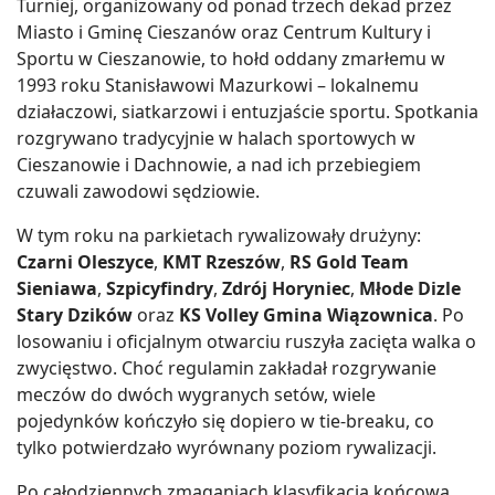
Turniej, organizowany od ponad trzech dekad przez
Miasto i Gminę Cieszanów oraz Centrum Kultury i
Sportu w Cieszanowie, to hołd oddany zmarłemu w
1993 roku Stanisławowi Mazurkowi – lokalnemu
działaczowi, siatkarzowi i entuzjaście sportu. Spotkania
rozgrywano tradycyjnie w halach sportowych w
Cieszanowie i Dachnowie, a nad ich przebiegiem
czuwali zawodowi sędziowie.
W tym roku na parkietach rywalizowały drużyny:
Czarni Oleszyce
,
KMT Rzeszów
,
RS Gold Team
Sieniawa
,
Szpicyfindry
,
Zdrój Horyniec
,
Młode Dizle
Stary Dzików
oraz
KS Volley Gmina Wiązownica
. Po
losowaniu i oficjalnym otwarciu ruszyła zacięta walka o
zwycięstwo. Choć regulamin zakładał rozgrywanie
meczów do dwóch wygranych setów, wiele
pojedynków kończyło się dopiero w tie-breaku, co
tylko potwierdzało wyrównany poziom rywalizacji.
Po całodziennych zmaganiach klasyfikacja końcowa