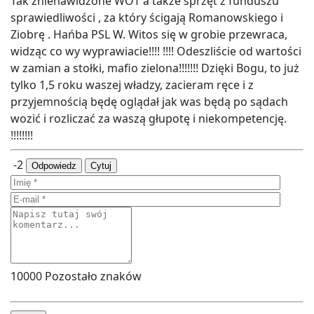
Tak znienawidzone WOT a także sprzęt z funduszu
sprawiedliwości , za który ścigają Romanowskiego i
Ziobrę . Hańba PSL W. Witos się w grobie przewraca,
widząc co wy wyprawiacie!!!! !!!! Odeszliście od wartości
w zamian a stołki, mafio zielona!!!!!!! Dzięki Bogu, to już
tylko 1,5 roku waszej władzy, zacieram ręce i z
przyjemnością będę oglądał jak was będą po sądach
wozić i rozliczać za waszą głupotę i niekompetencję.
!!!!!!!!
-2
Odpowiedz
Cytuj
10000
Pozostało znaków