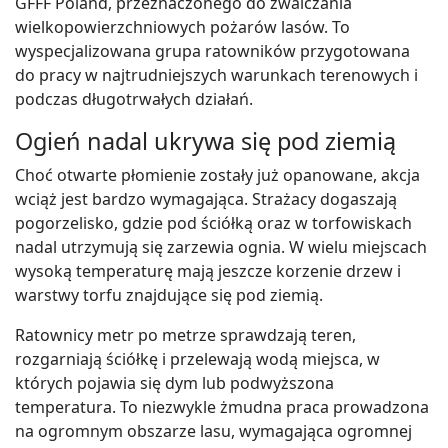
GFFF Poland, przeznaczonego do zwalczania
wielkopowierzchniowych pożarów lasów. To
wyspecjalizowana grupa ratowników przygotowana
do pracy w najtrudniejszych warunkach terenowych i
podczas długotrwałych działań.
Ogień nadal ukrywa się pod ziemią
Choć otwarte płomienie zostały już opanowane, akcja
wciąż jest bardzo wymagająca. Strażacy dogaszają
pogorzelisko, gdzie pod ściółką oraz w torfowiskach
nadal utrzymują się zarzewia ognia. W wielu miejscach
wysoką temperaturę mają jeszcze korzenie drzew i
warstwy torfu znajdujące się pod ziemią.
Ratownicy metr po metrze sprawdzają teren,
rozgarniają ściółkę i przelewają wodą miejsca, w
których pojawia się dym lub podwyższona
temperatura. To niezwykle żmudna praca prowadzona
na ogromnym obszarze lasu, wymagająca ogromnej