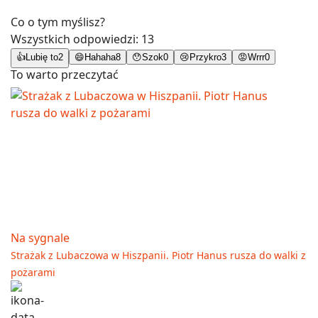
Co o tym myślisz?
Wszystkich odpowiedzi:
13
👍
Lubię to
2
😄
Hahaha
8
😯
Szok
0
😢
Przykro
3
😡
Wrrr
0
To warto przeczytać
Na sygnale
Strażak z Lubaczowa w Hiszpanii. Piotr Hanus rusza do walki z
pożarami