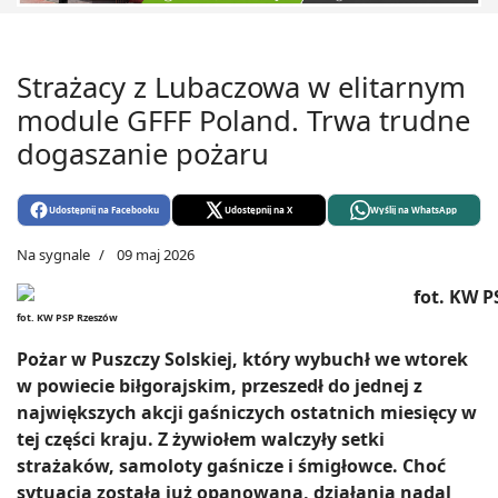
Strażacy z Lubaczowa w elitarnym
module GFFF Poland. Trwa trudne
dogaszanie pożaru
Udostępnij na Facebooku
Udostępnij na X
Wyślij na WhatsApp
Na sygnale
09 maj 2026
fot. KW PSP Rzeszów
Pożar w Puszczy Solskiej, który wybuchł we wtorek
w powiecie biłgorajskim, przeszedł do jednej z
największych akcji gaśniczych ostatnich miesięcy w
tej części kraju. Z żywiołem walczyły setki
strażaków, samoloty gaśnicze i śmigłowce. Choć
sytuacja została już opanowana, działania nadal