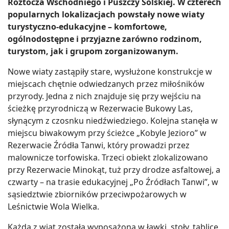
Roztocza Wschodniego i Puszczy Solskiej. W czterech
popularnych lokalizacjach powstały nowe wiaty
turystyczno-edukacyjne – komfortowe,
ogólnodostępne i przyjazne zarówno rodzinom,
turystom, jak i grupom zorganizowanym.
Nowe wiaty zastąpiły stare, wysłużone konstrukcje w
miejscach chętnie odwiedzanych przez miłośników
przyrody. Jedna z nich znajduje się przy wejściu na
ścieżkę przyrodniczą w Rezerwacie Bukowy Las,
słynącym z czosnku niedźwiedziego. Kolejna stanęła w
miejscu biwakowym przy ścieżce „Kobyle Jezioro” w
Rezerwacie Źródła Tanwi, który prowadzi przez
malownicze torfowiska. Trzeci obiekt zlokalizowano
przy Rezerwacie Minokąt, tuż przy drodze asfaltowej, a
czwarty – na trasie edukacyjnej „Po Źródłach Tanwi”, w
sąsiedztwie zbiorników przeciwpożarowych w
Leśnictwie Wola Wielka.
Każda z wiat została wyposażona w ławki, stoły, tablice