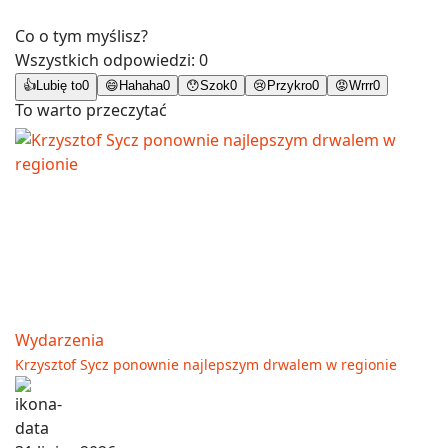
Co o tym myślisz?
Wszystkich odpowiedzi:
0
👍
Lubię to
0
😄
Hahaha
0
😯
Szok
0
😢
Przykro
0
😡
Wrrr
0
To warto przeczytać
Wydarzenia
Krzysztof Sycz ponownie najlepszym drwalem w regionie