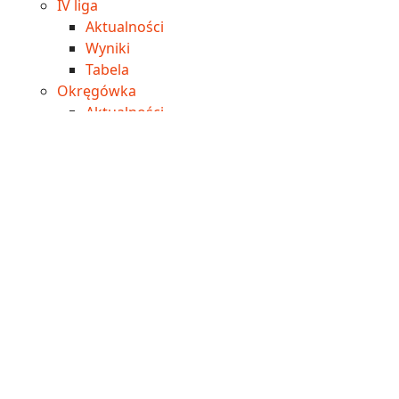
IV liga
Aktualności
Wyniki
Tabela
Okręgówka
Aktualności
Wyniki
Tabela
A klasa
Aktualności
Wyniki
Tabela
B klasa
Aktualności
Wyniki
Tabela
Imprezy
Edukacja
Inwestycje