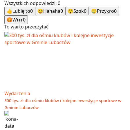
Wszystkich odpowiedzi:
0
👍
Lubię to
0
😄
Hahaha
0
😯
Szok
0
😢
Przykro
0
😡
Wrrr
0
To warto przeczytać
Wydarzenia
300 tys. zł dla ośmiu klubów i kolejne inwestycje sportowe w
Gminie Lubaczów