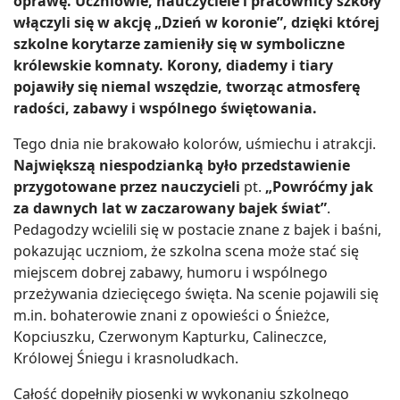
oprawę. Uczniowie, nauczyciele i pracownicy szkoły
włączyli się w akcję „Dzień w koronie”, dzięki której
szkolne korytarze zamieniły się w symboliczne
królewskie komnaty. Korony, diademy i tiary
pojawiły się niemal wszędzie, tworząc atmosferę
radości, zabawy i wspólnego świętowania.
Tego dnia nie brakowało kolorów, uśmiechu i atrakcji.
Największą niespodzianką było przedstawienie
przygotowane przez nauczycieli
pt.
„Powróćmy jak
za dawnych lat w zaczarowany bajek świat”
.
Pedagodzy wcielili się w postacie znane z bajek i baśni,
pokazując uczniom, że szkolna scena może stać się
miejscem dobrej zabawy, humoru i wspólnego
przeżywania dziecięcego święta. Na scenie pojawili się
m.in. bohaterowie znani z opowieści o Śnieżce,
Kopciuszku, Czerwonym Kapturku, Calineczce,
Królowej Śniegu i krasnoludkach.
Całość dopełniły piosenki w wykonaniu szkolnego