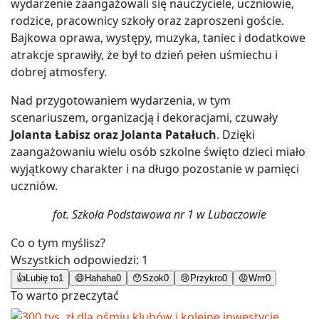
wydarzenie zaangażowali się nauczyciele, uczniowie,
rodzice, pracownicy szkoły oraz zaproszeni goście.
Bajkowa oprawa, występy, muzyka, taniec i dodatkowe
atrakcje sprawiły, że był to dzień pełen uśmiechu i
dobrej atmosfery.
Nad przygotowaniem wydarzenia, w tym
scenariuszem, organizacją i dekoracjami, czuwały
Jolanta Łabisz oraz Jolanta Patałuch
. Dzięki
zaangażowaniu wielu osób szkolne święto dzieci miało
wyjątkowy charakter i na długo pozostanie w pamięci
uczniów.
fot. Szkoła Podstawowa nr 1 w Lubaczowie
Co o tym myślisz?
Wszystkich odpowiedzi:
1
👍
Lubię to
1
😄
Hahaha
0
😯
Szok
0
😢
Przykro
0
😡
Wrrr
0
To warto przeczytać