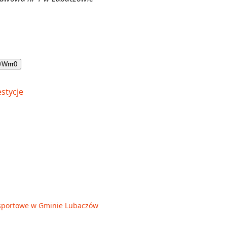

Wrrr
0
je sportowe w Gminie Lubaczów