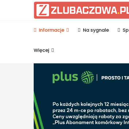
Informacje Lubaczów, p
Informacje
Na sygnale
Sp
Więcej