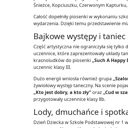
Śnieżce, Kopciuszku, Czerwonym Kapturku, 
Całość dopełniły piosenki w wykonaniu szk
wydarzenia. Dzięki temu przedstawienie mia
Bajkowe występy i taniec
Część artystyczna nie ograniczyła się tylko 
uczennice, które zaprezentowały układy tan
krasnoludków do piosenki
„Such A Happy 
uczennic klasy III.
Dużo energii wniosła również grupa
„Szalo
żywiołowy występ taneczny. Na scenie pojaw
„Kto jest dobry, a kto zły”
oraz
„Cud w sza
przygotowały uczennice klasy 8b.
Lody, dmuchańce i spotk
Dzień Dziecka w Szkole Podstawowej nr 1 w