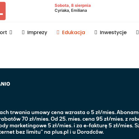
owiat lubaczowski
Sobota, 8 sierpnia
Cyriaka, Emiliana
ort
Imprezy
Edukacja
Inwestycje