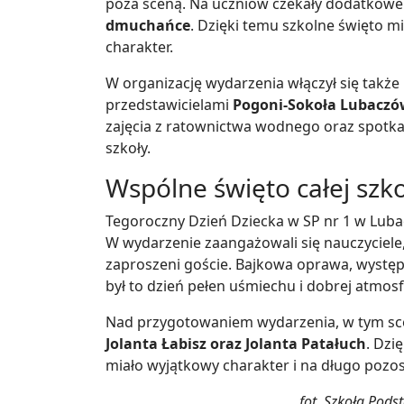
poza sceną. Na uczniów czekały dodatkowe
dmuchańce
. Dzięki temu szkolne święto mi
charakter.
W organizację wydarzenia włączył się także 
przedstawicielami
Pogoni-Sokoła Lubaczó
zajęcia z ratownictwa wodnego oraz spotka
szkoły.
Wspólne święto całej szko
Tegoroczny Dzień Dziecka w SP nr 1 w Luba
W wydarzenie zaangażowali się nauczyciele,
zaproszeni goście. Bajkowa oprawa, występy
był to dzień pełen uśmiechu i dobrej atmosf
Nad przygotowaniem wydarzenia, w tym sce
Jolanta Łabisz oraz Jolanta Patałuch
. Dzi
miało wyjątkowy charakter i na długo pozo
fot. Szkoła Pod