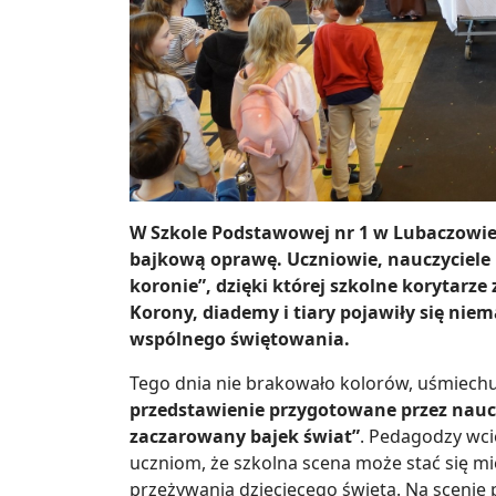
W Szkole Podstawowej nr 1 w Lubaczowie
bajkową oprawę. Uczniowie, nauczyciele i
koronie”, dzięki której szkolne korytarz
Korony, diademy i tiary pojawiły się nie
wspólnego świętowania.
Tego dnia nie brakowało kolorów, uśmiechu 
przedstawienie przygotowane przez naucz
zaczarowany bajek świat”
. Pedagodzy wcie
uczniom, że szkolna scena może stać się m
przeżywania dziecięcego święta. Na scenie p