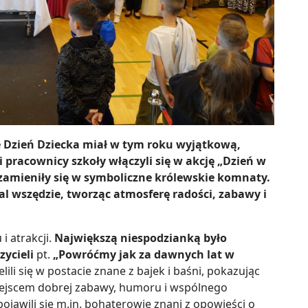
 Dzień Dziecka miał w tym roku wyjątkową,
 pracownicy szkoły włączyli się w akcję „Dzień w
e zamieniły się w symboliczne królewskie komnaty.
mal wszędzie, tworząc atmosferę radości, zabawy i
i atrakcji.
Największą niespodzianką było
ycieli
pt.
„Powróćmy jak za dawnych lat w
lili się w postacie znane z bajek i baśni, pokazując
iejscem dobrej zabawy, humoru i wspólnego
ojawili się m.in. bohaterowie znani z opowieści o