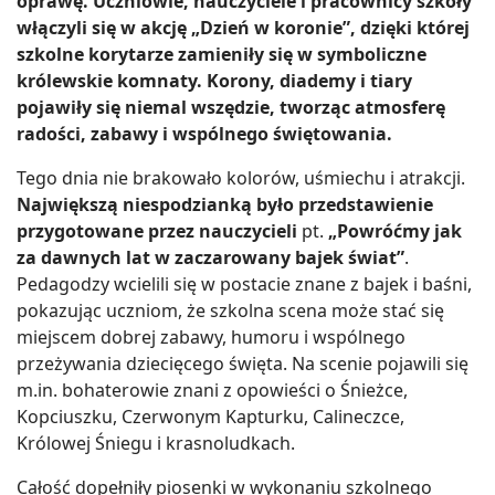
oprawę. Uczniowie, nauczyciele i pracownicy szkoły
włączyli się w akcję „Dzień w koronie”, dzięki której
szkolne korytarze zamieniły się w symboliczne
królewskie komnaty. Korony, diademy i tiary
pojawiły się niemal wszędzie, tworząc atmosferę
radości, zabawy i wspólnego świętowania.
Tego dnia nie brakowało kolorów, uśmiechu i atrakcji.
Największą niespodzianką było przedstawienie
przygotowane przez nauczycieli
pt.
„Powróćmy jak
za dawnych lat w zaczarowany bajek świat”
.
Pedagodzy wcielili się w postacie znane z bajek i baśni,
pokazując uczniom, że szkolna scena może stać się
miejscem dobrej zabawy, humoru i wspólnego
przeżywania dziecięcego święta. Na scenie pojawili się
m.in. bohaterowie znani z opowieści o Śnieżce,
Kopciuszku, Czerwonym Kapturku, Calineczce,
Królowej Śniegu i krasnoludkach.
Całość dopełniły piosenki w wykonaniu szkolnego