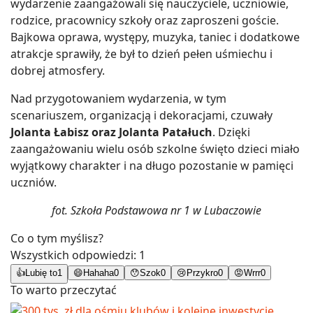
wydarzenie zaangażowali się nauczyciele, uczniowie,
rodzice, pracownicy szkoły oraz zaproszeni goście.
Bajkowa oprawa, występy, muzyka, taniec i dodatkowe
atrakcje sprawiły, że był to dzień pełen uśmiechu i
dobrej atmosfery.
Nad przygotowaniem wydarzenia, w tym
scenariuszem, organizacją i dekoracjami, czuwały
Jolanta Łabisz oraz Jolanta Patałuch
. Dzięki
zaangażowaniu wielu osób szkolne święto dzieci miało
wyjątkowy charakter i na długo pozostanie w pamięci
uczniów.
fot. Szkoła Podstawowa nr 1 w Lubaczowie
Co o tym myślisz?
Wszystkich odpowiedzi:
1
👍
Lubię to
1
😄
Hahaha
0
😯
Szok
0
😢
Przykro
0
😡
Wrrr
0
To warto przeczytać