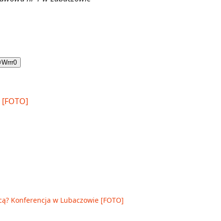

Wrrr
0
cą? Konferencja w Lubaczowie [FOTO]