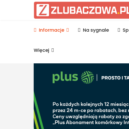
Informacje Lubaczów, p
Informacje
Na sygnale
Sp
Więcej