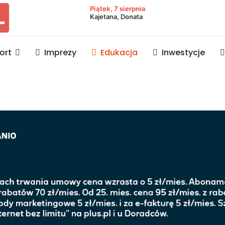
owiat lubaczowski
Piątek, 7 sierpnia
Kajetana, Donata
ort
Imprezy
Edukacja
Inwestycje