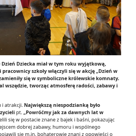
 Dzień Dziecka miał w tym roku wyjątkową,
 pracownicy szkoły włączyli się w akcję „Dzień w
e zamieniły się w symboliczne królewskie komnaty.
mal wszędzie, tworząc atmosferę radości, zabawy i
i atrakcji.
Największą niespodzianką było
ycieli
pt.
„Powróćmy jak za dawnych lat w
lili się w postacie znane z bajek i baśni, pokazując
iejscem dobrej zabawy, humoru i wspólnego
ojawili się m.in. bohaterowie znani z opowieści o