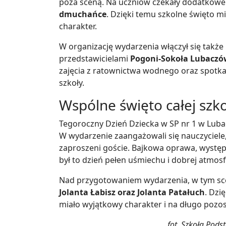
poza sceną. Na uczniów czekały dodatkowe
dmuchańce
. Dzięki temu szkolne święto mi
charakter.
W organizację wydarzenia włączył się także 
przedstawicielami
Pogoni-Sokoła Lubaczó
zajęcia z ratownictwa wodnego oraz spotka
szkoły.
Wspólne święto całej szko
Tegoroczny Dzień Dziecka w SP nr 1 w Luba
W wydarzenie zaangażowali się nauczyciele,
zaproszeni goście. Bajkowa oprawa, występy
był to dzień pełen uśmiechu i dobrej atmosf
Nad przygotowaniem wydarzenia, w tym sce
Jolanta Łabisz oraz Jolanta Patałuch
. Dzi
miało wyjątkowy charakter i na długo pozo
fot. Szkoła Pod