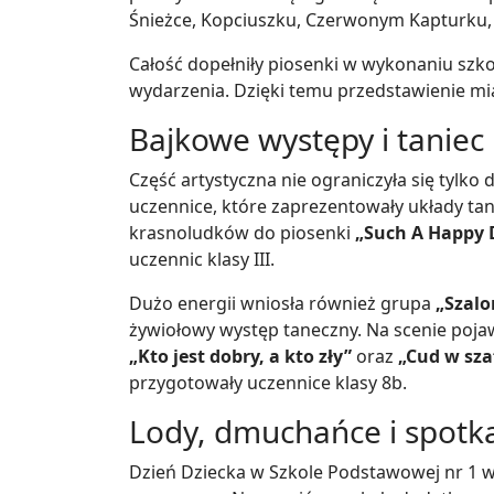
Śnieżce, Kopciuszku, Czerwonym Kapturku, 
Całość dopełniły piosenki w wykonaniu szk
wydarzenia. Dzięki temu przedstawienie mia
Bajkowe występy i taniec
Część artystyczna nie ograniczyła się tylko 
uczennice, które zaprezentowały układy tan
krasnoludków do piosenki
„Such A Happy 
uczennic klasy III.
Dużo energii wniosła również grupa
„Szalo
żywiołowy występ taneczny. Na scenie pojaw
„Kto jest dobry, a kto zły”
oraz
„Cud w sza
przygotowały uczennice klasy 8b.
Lody, dmuchańce i spotk
Dzień Dziecka w Szkole Podstawowej nr 1 w