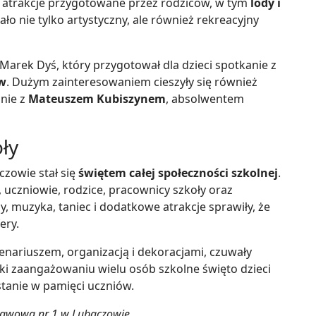
 atrakcje przygotowane przez rodziców, w tym
lody i
ało nie tylko artystyczny, ale również rekreacyjny
Marek Dyś, który przygotował dla dzieci spotkanie z
w
. Dużym zainteresowaniem cieszyły się również
nie z
Mateuszem Kubiszynem
, absolwentem
ły
czowie stał się
świętem całej społeczności szkolnej
.
 uczniowie, rodzice, pracownicy szkoły oraz
, muzyka, taniec i dodatkowe atrakcje sprawiły, że
ery.
nariuszem, organizacją i dekoracjami, czuwały
ęki zaangażowaniu wielu osób szkolne święto dzieci
stanie w pamięci uczniów.
stawowa nr 1 w Lubaczowie