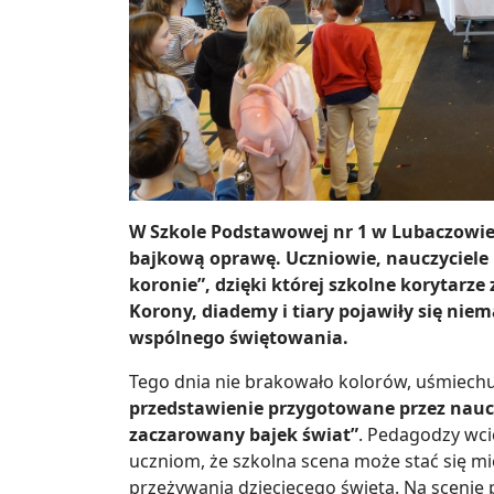
W Szkole Podstawowej nr 1 w Lubaczowie
bajkową oprawę. Uczniowie, nauczyciele i
koronie”, dzięki której szkolne korytarz
Korony, diademy i tiary pojawiły się nie
wspólnego świętowania.
Tego dnia nie brakowało kolorów, uśmiechu 
przedstawienie przygotowane przez naucz
zaczarowany bajek świat”
. Pedagodzy wcie
uczniom, że szkolna scena może stać się m
przeżywania dziecięcego święta. Na scenie p