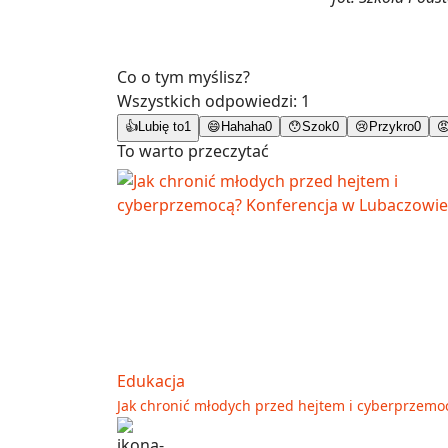
Co o tym myślisz?
Wszystkich odpowiedzi:
1
👍
Lubię to
1
😄
Hahaha
0
😯
Szok
0
😢
Przykro
0

To warto przeczytać
Edukacja
Jak chronić młodych przed hejtem i cyberprzemo