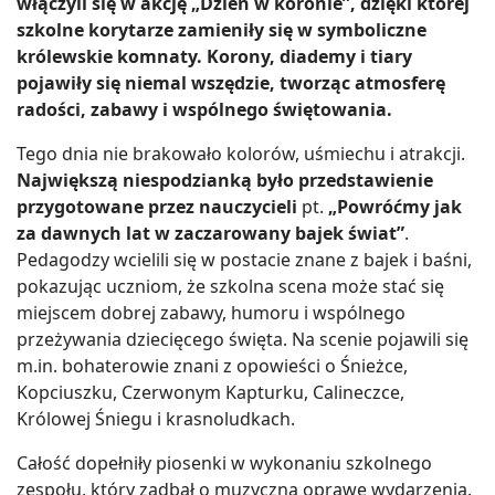
włączyli się w akcję „Dzień w koronie”, dzięki której
szkolne korytarze zamieniły się w symboliczne
królewskie komnaty. Korony, diademy i tiary
pojawiły się niemal wszędzie, tworząc atmosferę
radości, zabawy i wspólnego świętowania.
Tego dnia nie brakowało kolorów, uśmiechu i atrakcji.
Największą niespodzianką było przedstawienie
przygotowane przez nauczycieli
pt.
„Powróćmy jak
za dawnych lat w zaczarowany bajek świat”
.
Pedagodzy wcielili się w postacie znane z bajek i baśni,
pokazując uczniom, że szkolna scena może stać się
miejscem dobrej zabawy, humoru i wspólnego
przeżywania dziecięcego święta. Na scenie pojawili się
m.in. bohaterowie znani z opowieści o Śnieżce,
Kopciuszku, Czerwonym Kapturku, Calineczce,
Królowej Śniegu i krasnoludkach.
Całość dopełniły piosenki w wykonaniu szkolnego
zespołu, który zadbał o muzyczną oprawę wydarzenia.