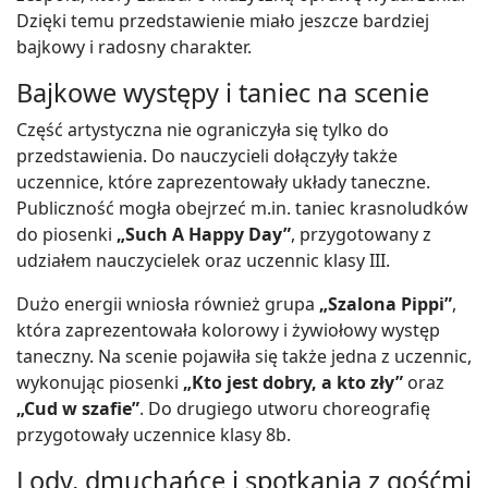
Dzięki temu przedstawienie miało jeszcze bardziej
bajkowy i radosny charakter.
Bajkowe występy i taniec na scenie
Część artystyczna nie ograniczyła się tylko do
przedstawienia. Do nauczycieli dołączyły także
uczennice, które zaprezentowały układy taneczne.
Publiczność mogła obejrzeć m.in. taniec krasnoludków
do piosenki
„Such A Happy Day”
, przygotowany z
udziałem nauczycielek oraz uczennic klasy III.
Dużo energii wniosła również grupa
„Szalona Pippi”
,
która zaprezentowała kolorowy i żywiołowy występ
taneczny. Na scenie pojawiła się także jedna z uczennic,
wykonując piosenki
„Kto jest dobry, a kto zły”
oraz
„Cud w szafie”
. Do drugiego utworu choreografię
przygotowały uczennice klasy 8b.
Lody, dmuchańce i spotkania z gośćmi