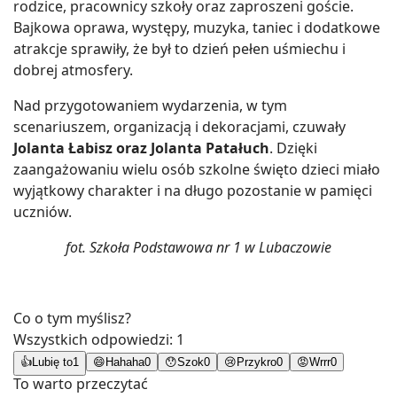
rodzice, pracownicy szkoły oraz zaproszeni goście.
Bajkowa oprawa, występy, muzyka, taniec i dodatkowe
atrakcje sprawiły, że był to dzień pełen uśmiechu i
dobrej atmosfery.
Nad przygotowaniem wydarzenia, w tym
scenariuszem, organizacją i dekoracjami, czuwały
Jolanta Łabisz oraz Jolanta Patałuch
. Dzięki
zaangażowaniu wielu osób szkolne święto dzieci miało
wyjątkowy charakter i na długo pozostanie w pamięci
uczniów.
fot. Szkoła Podstawowa nr 1 w Lubaczowie
Co o tym myślisz?
Wszystkich odpowiedzi:
1
👍
Lubię to
1
😄
Hahaha
0
😯
Szok
0
😢
Przykro
0
😡
Wrrr
0
To warto przeczytać