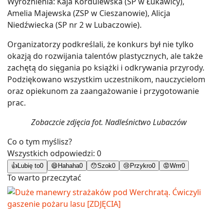
Wyróżnienia: Kaja Kordulewska (SP w Łukawicy),
Amelia Majewska (ZSP w Cieszanowie), Alicja
Niedźwiecka (SP nr 2 w Lubaczowie).
Organizatorzy podkreślali, że konkurs był nie tylko
okazją do rozwijania talentów plastycznych, ale także
zachętą do sięgania po książki i odkrywania przyrody.
Podziękowano wszystkim uczestnikom, nauczycielom
oraz opiekunom za zaangażowanie i przygotowanie
prac.
Zobaczcie zdjęcia fot. Nadleśnictwo Lubaczów
Co o tym myślisz?
Wszystkich odpowiedzi:
0
👍
Lubię to
0
😄
Hahaha
0
😯
Szok
0
😢
Przykro
0
😡
Wrrr
0
To warto przeczytać