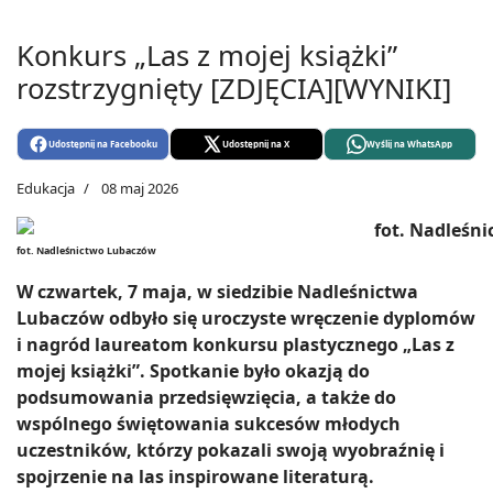
Konkurs „Las z mojej książki”
rozstrzygnięty [ZDJĘCIA][WYNIKI]
Udostępnij na Facebooku
Udostępnij na X
Wyślij na WhatsApp
Edukacja
08 maj 2026
fot. Nadleśnictwo Lubaczów
W czwartek, 7 maja, w siedzibie Nadleśnictwa
Lubaczów odbyło się uroczyste wręczenie dyplomów
i nagród laureatom konkursu plastycznego „Las z
mojej książki”. Spotkanie było okazją do
podsumowania przedsięwzięcia, a także do
wspólnego świętowania sukcesów młodych
uczestników, którzy pokazali swoją wyobraźnię i
spojrzenie na las inspirowane literaturą.