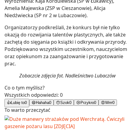
Wyróżnienia: Kaja Kordulewska (SP w Łukawicy),
Amelia Majewska (ZSP w Cieszanowie), Alicja
Niedźwiecka (SP nr 2 w Lubaczowie).
Organizatorzy podkreślali, że konkurs był nie tylko
okazją do rozwijania talentów plastycznych, ale także
zachętą do sięgania po książki i odkrywania przyrody.
Podziękowano wszystkim uczestnikom, nauczycielom
oraz opiekunom za zaangażowanie i przygotowanie
prac.
Zobaczcie zdjęcia fot. Nadleśnictwo Lubaczów
Co o tym myślisz?
Wszystkich odpowiedzi:
0
👍
Lubię to
0
😄
Hahaha
0
😯
Szok
0
😢
Przykro
0
😡
Wrrr
0
To warto przeczytać