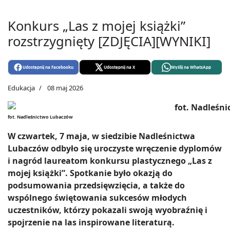
Konkurs „Las z mojej książki”
rozstrzygnięty [ZDJĘCIA][WYNIKI]
Udostępnij na Facebooku
Udostępnij na X
Wyślij na WhatsApp
Edukacja
08 maj 2026
fot. Nadleśnictwo Lubaczów
W czwartek, 7 maja, w siedzibie Nadleśnictwa
Lubaczów odbyło się uroczyste wręczenie dyplomów
i nagród laureatom konkursu plastycznego „Las z
mojej książki”. Spotkanie było okazją do
podsumowania przedsięwzięcia, a także do
wspólnego świętowania sukcesów młodych
uczestników, którzy pokazali swoją wyobraźnię i
spojrzenie na las inspirowane literaturą.