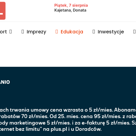
owiat lubaczowski
Piątek, 7 sierpnia
Kajetana, Donata
ort
Imprezy
Edukacja
Inwestycje