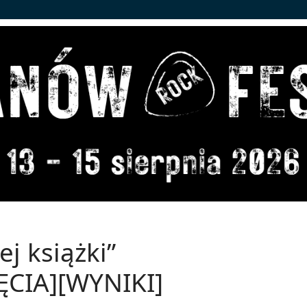
j książki”
JĘCIA][WYNIKI]