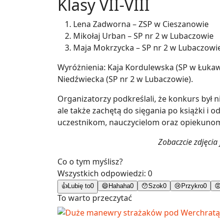
Klasy VII-VIII
Lena Zadworna – ZSP w Cieszanowie
Mikołaj Urban – SP nr 2 w Lubaczowie
Maja Mokrzycka – SP nr 2 w Lubaczowi
Wyróżnienia: Kaja Kordulewska (SP w Łukawi
Niedźwiecka (SP nr 2 w Lubaczowie).
Organizatorzy podkreślali, że konkurs był n
ale także zachętą do sięgania po książki i
uczestnikom, nauczycielom oraz opiekunom
Zobaczcie zdjęcia
Co o tym myślisz?
Wszystkich odpowiedzi:
0
👍
Lubię to
0
😄
Hahaha
0
😯
Szok
0
😢
Przykro
0

To warto przeczytać