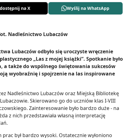
dostępnij na X
Wyślij na WhatsApp
ictwa Lubaczów odbyło się uroczyste wręczenie
astycznego „Las z mojej książki”. Spotkanie było
a, a także do wspólnego świętowania sukcesów
oją wyobraźnię i spojrzenie na las inspirowane
ez Nadleśnictwo Lubaczów oraz Miejską Bibliotekę
Lubaczowie. Skierowano go do uczniów klas I-VIII
zowskiego. Zainteresowanie było bardzo duże - na
żda z nich przedstawiała własną interpretację
dań.
m prac był bardzo wysoki. Ostatecznie wyłoniono