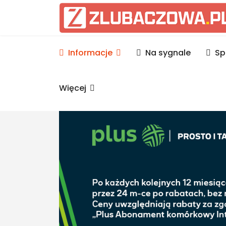
Informacje Lubaczów, p
Informacje
Na sygnale
Sp
Więcej