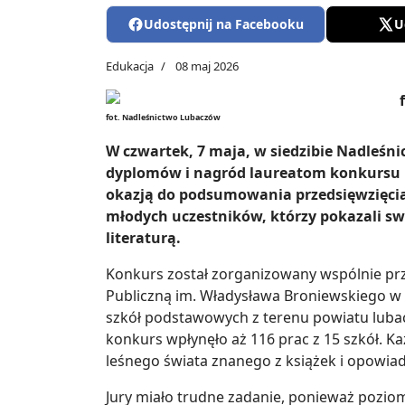
Udostępnij na Facebooku
U
Edukacja
08 maj 2026
fot. Nadleśnictwo Lubaczów
W czwartek, 7 maja, w siedzibie Nadleśn
dyplomów i nagród laureatom konkursu pl
okazją do podsumowania przedsięwzięci
młodych uczestników, którzy pokazali sw
literaturą.
Konkurs został zorganizowany wspólnie prz
Publiczną im. Władysława Broniewskiego w 
szkół podstawowych z terenu powiatu lubac
konkurs wpłynęło aż 116 prac z 15 szkół. Ka
leśnego świata znanego z książek i opowia
Jury miało trudne zadanie, ponieważ pozio