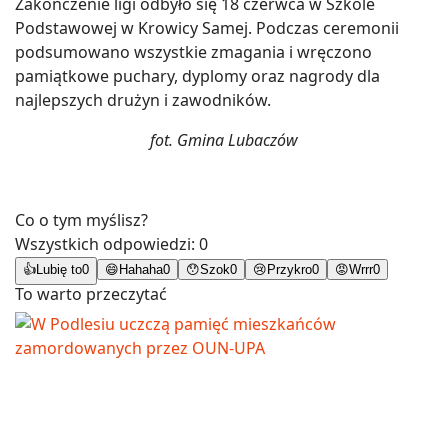
Zakończenie ligi odbyło się 18 czerwca w Szkole
Podstawowej w Krowicy Samej. Podczas ceremonii
podsumowano wszystkie zmagania i wręczono
pamiątkowe puchary, dyplomy oraz nagrody dla
najlepszych drużyn i zawodników.
fot. Gmina Lubaczów
Co o tym myślisz?
Wszystkich odpowiedzi:
0
👍
Lubię to
0
😄
Hahaha
0
😯
Szok
0
😢
Przykro
0
😡
Wrrr
0
To warto przeczytać