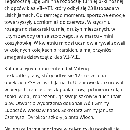
Tegoroczną Ligę Gminną rozpoczął turniej piłki nożnej
chłopców klas VII–VIII, który odbył się 23 listopada w
Lisich Jamach. Od tamtego momentu sportowe emocje
towarzyszyły uczniom aż do czerwca. W styczniu
rozegrano siatkarski turniej drużyn mieszanych, w
lutym zawody tenisa stołowego, a w marcu – mini
koszykówkę. W kwietniu młodsi uczniowie rywalizowali
w kolejnych kolejkach piłkarskich, a maj przyniósł
zmagania dziewcząt z klas VII–VIII.
Kulminacyjnym momentem był Mityng
Lekkoatletyczny, który odbył się 12 czerwca na
obiektach ZSP w Lisich Jamach. Uczniowie konkurowali
w biegach, rzucie piłeczką palantową, pchnięciu kulą i
skoku w dal, reprezentując swoje szkoły w duchu fair
play. Otwarcia wydarzenia dokonali Wójt Gminy
Lubaczów Wiesław Kapel, Sekretarz Gminy Janusz
Czernysz i Dyrektor szkoły Jolanta Włoch.
Najlepszą formą sportową w całym cyklu popisali się