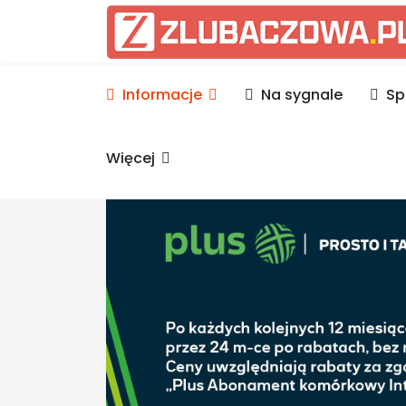
Informacje Lubaczów, p
Informacje
Na sygnale
Sp
Więcej