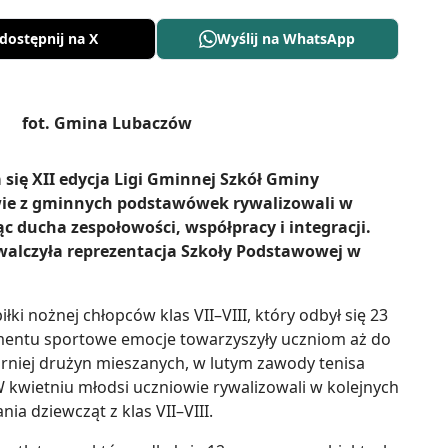
dostępnij na X
Wyślij na WhatsApp
 się XII edycja Ligi Gminnej Szkół Gminy
owie z gminnych podstawówek rywalizowali w
 ducha zespołowości, współpracy i integracji.
alczyła reprezentacja Szkoły Podstawowej w
ki nożnej chłopców klas VII–VIII, który odbył się 23
mentu sportowe emocje towarzyszyły uczniom aż do
urniej drużyn mieszanych, w lutym zawody tenisa
 kwietniu młodsi uczniowie rywalizowali w kolejnych
ia dziewcząt z klas VII–VIII.