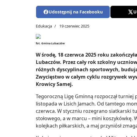
Udostępnij na Facebooku
U
Edukacja
19 czerwiec 2025
fot. Gmina Lubaczów
W środę, 18 czerwca 2025 roku zakończyła
Lubaczów. Przez cały rok szkolny uczni
różnych dyscyplinach sportowych, budując
Zwycięstwo w całym cyklu rozgrywek wyw
Krowicy Samej.
Tegoroczną Ligę Gminną rozpoczął turniej pił
listopada w Lisich Jamach. Od tamtego mo
czerwca. W styczniu rozegrano siatkarski t
stołowego, a w marcu – mini koszykówkę. W
kolejkach piłkarskich, a maj przyniósł zmagan