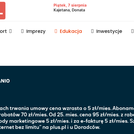
owiat lubaczowski
Piątek, 7 sierpnia
Kajetana, Donata
ort
Imprezy
Edukacja
Inwestycje