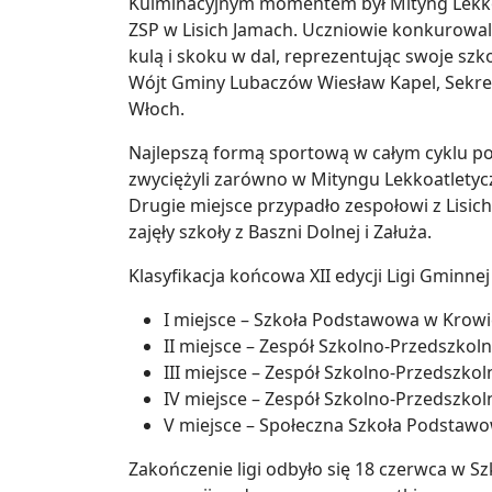
Kulminacyjnym momentem był Mityng Lekkoat
ZSP w Lisich Jamach. Uczniowie konkurowali
kulą i skoku w dal, reprezentując swoje szk
Wójt Gminy Lubaczów Wiesław Kapel, Sekret
Włoch.
Najlepszą formą sportową w całym cyklu pop
zwyciężyli zarówno w Mityngu Lekkoatletyczny
Drugie miejsce przypadło zespołowi z Lisich
zajęły szkoły z Baszni Dolnej i Załuża.
Klasyfikacja końcowa XII edycji Ligi Gminne
I miejsce – Szkoła Podstawowa w Krow
II miejsce – Zespół Szkolno-Przedszkoln
III miejsce – Zespół Szkolno-Przedszko
IV miejsce – Zespół Szkolno-Przedszkol
V miejsce – Społeczna Szkoła Podstaw
Zakończenie ligi odbyło się 18 czerwca w 