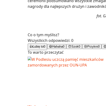
ceremonii podsumowano wszystkie zmagani
nagrody dla najlepszych drużyn i zawodnik
fot. 
Co o tym myślisz?
Wszystkich odpowiedzi:
0
👍
Lubię to
0
😄
Hahaha
0
😯
Szok
0
😢
Przykro
0

To warto przeczytać