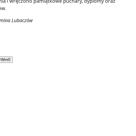
a i wręczono pamiątkowe puchary, dyplomy oraz
ów.
Gmina Lubaczów

Wrrr
0