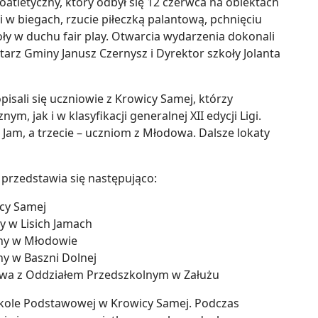
letyczny, który odbył się 12 czerwca na obiektach
 w biegach, rzucie piłeczką palantową, pchnięciu
oły w duchu fair play. Otwarcia wydarzenia dokonali
arz Gminy Janusz Czernysz i Dyrektor szkoły Jolanta
isali się uczniowie z Krowicy Samej, którzy
m, jak i w klasyfikacji generalnej XII edycji Ligi.
 Jam, a trzecie – uczniom z Młodowa. Dalsze lokaty
j przedstawia się następująco:
icy Samej
y w Lisich Jamach
lny w Młodowie
ny w Baszni Dolnej
owa z Oddziałem Przedszkolnym w Załużu
Szkole Podstawowej w Krowicy Samej. Podczas