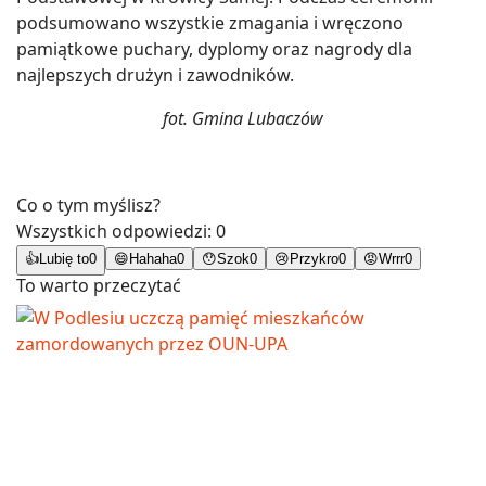
podsumowano wszystkie zmagania i wręczono
pamiątkowe puchary, dyplomy oraz nagrody dla
najlepszych drużyn i zawodników.
fot. Gmina Lubaczów
Co o tym myślisz?
Wszystkich odpowiedzi:
0
👍
Lubię to
0
😄
Hahaha
0
😯
Szok
0
😢
Przykro
0
😡
Wrrr
0
To warto przeczytać