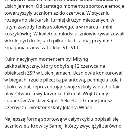
Lisich Jamach. Od tamtego momentu sportowe emocje
towarzyszyły uczniom aż do czerwca. W styczniu
rozegrano siatkarski turniej drużyn mieszanych, w
lutym zawody tenisa stołowego, a w marcu – mini
koszykówkę. W kwietniu młodsi uczniowie rywalizowali
w kolejnych kolejkach piłkarskich, a maj przyniósł
zmagania dziewcząt z klas VII–VIII.
Kulminacyjnym momentem był Mityng
Lekkoatletyczny, który odbył się 12 czerwca na
obiektach ZSP w Lisich Jamach. Uczniowie konkurowali
w biegach, rzucie piłeczką palantową, pchnięciu kulą i
skoku w dal, reprezentując swoje szkoły w duchu fair
play. Otwarcia wydarzenia dokonali Wójt Gminy
Lubaczów Wiesław Kapel, Sekretarz Gminy Janusz
Czernysz i Dyrektor szkoły Jolanta Włoch.
Najlepszą formą sportową w całym cyklu popisali się
uczniowie z Krowicy Samej, którzy zwyciężyli zarówno