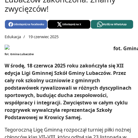
zwycięzców!
Udostępnij na Facebooku
Udostępnij na X
Wyślij na WhatsApp
Edukacja
19 czerwiec 2025
fot. Gmina Lubaczów
W środę, 18 czerwca 2025 roku zakończyła się XII
edycja Ligi Gminnej Szkół Gminy Lubaczów. Przez
cały rok szkolny uczniowie z gminnych
podstawówek rywalizowali w różnych dyscyplinach
sportowych, budując ducha zespołowości,
współpracy i integracji. Zwycięstwo w całym cyklu
rozgrywek wywalczyła reprezentacja Szkoły
Podstawowej w Krowicy Samej.
Tegoroczną Ligę Gminną rozpoczął turniej piłki nożnej
chłopców klas VII–VIII, który odbył się 23 listopada w