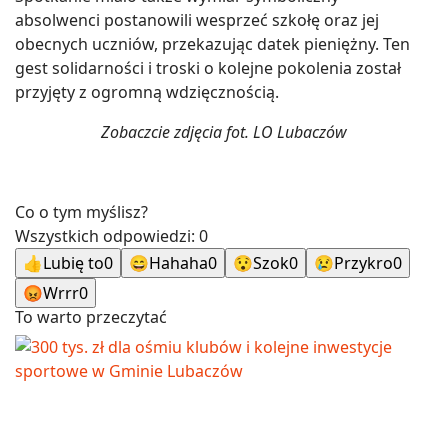
absolwenci postanowili wesprzeć szkołę oraz jej
obecnych uczniów, przekazując datek pieniężny. Ten
gest solidarności i troski o kolejne pokolenia został
przyjęty z ogromną wdzięcznością.
Zobaczcie zdjęcia fot. LO Lubaczów
Co o tym myślisz?
Wszystkich odpowiedzi:
0
👍
Lubię to
0
😄
Hahaha
0
😯
Szok
0
😢
Przykro
0
😡
Wrrr
0
To warto przeczytać