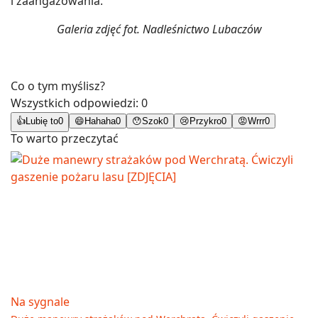
i zaangażowania.
Galeria zdjęć fot. Nadleśnictwo Lubaczów
Co o tym myślisz?
Wszystkich odpowiedzi:
0
👍
Lubię to
0
😄
Hahaha
0
😯
Szok
0
😢
Przykro
0
😡
Wrrr
0
To warto przeczytać
Na sygnale