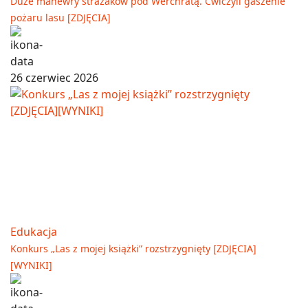
Duże manewry strażaków pod Werchratą. Ćwiczyli gaszenie
pożaru lasu [ZDJĘCIA]
26 czerwiec 2026
Edukacja
Konkurs „Las z mojej książki” rozstrzygnięty [ZDJĘCIA]
[WYNIKI]