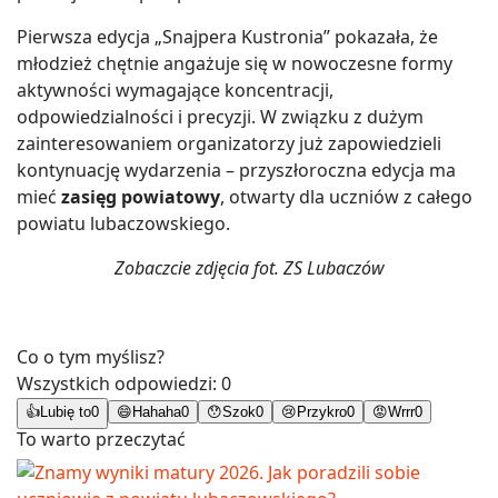
Pierwsza edycja „Snajpera Kustronia” pokazała, że
młodzież chętnie angażuje się w nowoczesne formy
aktywności wymagające koncentracji,
odpowiedzialności i precyzji. W związku z dużym
zainteresowaniem organizatorzy już zapowiedzieli
kontynuację wydarzenia – przyszłoroczna edycja ma
mieć
zasięg powiatowy
, otwarty dla uczniów z całego
powiatu lubaczowskiego.
Zobaczcie zdjęcia fot. ZS Lubaczów
Co o tym myślisz?
Wszystkich odpowiedzi:
0
👍
Lubię to
0
😄
Hahaha
0
😯
Szok
0
😢
Przykro
0
😡
Wrrr
0
To warto przeczytać