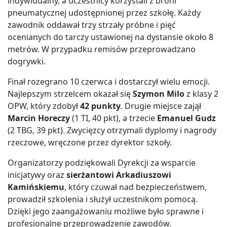
indywidualny, a uczestnicy korzystali z broni
pneumatycznej udostępnionej przez szkołę. Każdy
zawodnik oddawał trzy strzały próbne i pięć
ocenianych do tarczy ustawionej na dystansie około 8
metrów. W przypadku remisów przeprowadzano
dogrywki.
Finał rozegrano 10 czerwca i dostarczył wielu emocji.
Najlepszym strzelcem okazał się
Szymon Milo
z klasy 2
OPW, który zdobył
42 punkty
. Drugie miejsce zajął
Marcin Horeczy
(1 TI, 40 pkt), a trzecie
Emanuel Gudz
(2 TBG, 39 pkt). Zwycięzcy otrzymali dyplomy i nagrody
rzeczowe, wręczone przez dyrektor szkoły.
Organizatorzy podziękowali Dyrekcji za wsparcie
inicjatywy oraz
sierżantowi Arkadiuszowi
Kamińskiemu
, który czuwał nad bezpieczeństwem,
prowadził szkolenia i służył uczestnikom pomocą.
Dzięki jego zaangażowaniu możliwe było sprawne i
profesjonalne przeprowadzenie zawodów.