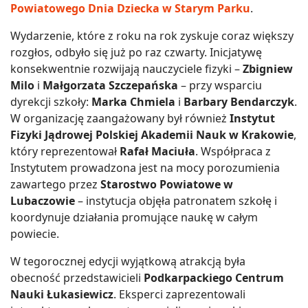
Powiatowego Dnia Dziecka w Starym Parku
.
Wydarzenie, które z roku na rok zyskuje coraz większy
rozgłos, odbyło się już po raz czwarty. Inicjatywę
konsekwentnie rozwijają nauczyciele fizyki –
Zbigniew
Milo
i
Małgorzata Szczepańska
– przy wsparciu
dyrekcji szkoły:
Marka Chmiela
i
Barbary Bendarczyk
.
W organizację zaangażowany był również
Instytut
Fizyki Jądrowej Polskiej Akademii Nauk w Krakowie
,
który reprezentował
Rafał Maciuła
. Współpraca z
Instytutem prowadzona jest na mocy porozumienia
zawartego przez
Starostwo Powiatowe w
Lubaczowie
– instytucja objęła patronatem szkołę i
koordynuje działania promujące naukę w całym
powiecie.
W tegorocznej edycji wyjątkową atrakcją była
obecność przedstawicieli
Podkarpackiego Centrum
Nauki Łukasiewicz
. Eksperci zaprezentowali