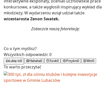
interaktywne eksponaty, oceniali uczniowskie prace
konkursowe, a także wygłosili inspirujący wykład dla
młodzieży. W wydarzeniu wziął udział także
wicestarosta Zenon Swatek.
Zobaczcie naszą fotorelację:
Co o tym myślisz?
Wszystkich odpowiedzi:
0
👍
Lubię to
0
😄
Hahaha
0
😯
Szok
0
😢
Przykro
0
😡
Wrrr
0
To warto przeczytać