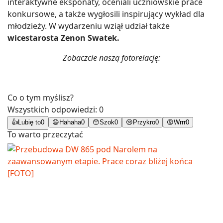
interaktywne eksponaty, oceniali uczniowskie prace
konkursowe, a także wygłosili inspirujący wykład dla
młodzieży. W wydarzeniu wziął udział także
wicestarosta Zenon Swatek.
Zobaczcie naszą fotorelację:
Co o tym myślisz?
Wszystkich odpowiedzi:
0
👍
Lubię to
0
😄
Hahaha
0
😯
Szok
0
😢
Przykro
0
😡
Wrrr
0
To warto przeczytać