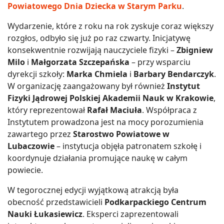
Powiatowego Dnia Dziecka w Starym Parku
.
Wydarzenie, które z roku na rok zyskuje coraz większy
rozgłos, odbyło się już po raz czwarty. Inicjatywę
konsekwentnie rozwijają nauczyciele fizyki –
Zbigniew
Milo
i
Małgorzata Szczepańska
– przy wsparciu
dyrekcji szkoły:
Marka Chmiela
i
Barbary Bendarczyk
.
W organizację zaangażowany był również
Instytut
Fizyki Jądrowej Polskiej Akademii Nauk w Krakowie
,
który reprezentował
Rafał Maciuła
. Współpraca z
Instytutem prowadzona jest na mocy porozumienia
zawartego przez
Starostwo Powiatowe w
Lubaczowie
– instytucja objęła patronatem szkołę i
koordynuje działania promujące naukę w całym
powiecie.
W tegorocznej edycji wyjątkową atrakcją była
obecność przedstawicieli
Podkarpackiego Centrum
Nauki Łukasiewicz
. Eksperci zaprezentowali